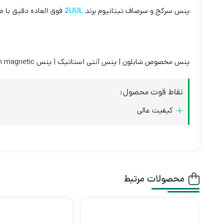
پنس سرکج و سرصاف تیتانیوم برند
2UUL
فوق العاده دقیق با 
پنس مخصوص شابلون | پنس آنتی استاتیک | پنس non magnetic | پنس جرفه ای | پنس دسته بلند
نقاط قوت محصول:
کیفیت عالی
محصولات مرتبط