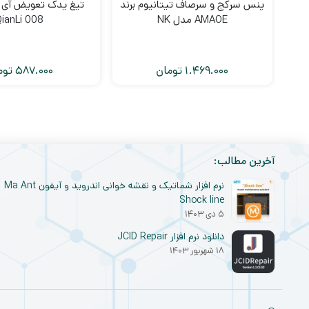
پنس سرکج و سرصاف تیتانیوم برند
تیغ یدک تعویض آی 
AMAOE مدل NK
QianLi 008
1.469.000
تومان
587.000
توم
آخرین مطالب:
نرم افزار شماتیک و نقشه خوانی اندروید و آیفون Ma Ant
Shock line
۵ دی ۱۴۰۳
دانلود نرم افزار JCID Repair
۱۸ شهریور ۱۴۰۳