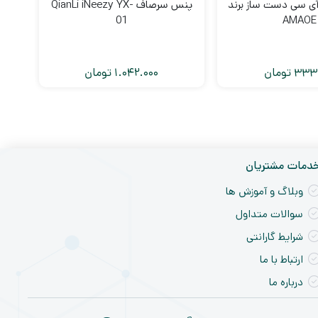
ی سی دست ساز برند
پنس سرصاف QianLi iNeezy YX-
تیغ
01
AMAOE
333.
تومان
1.042.000
تومان
دمات مشتریان
وبلاگ و آموزش ها
سوالات متداول
شرایط گارانتی
ارتباط با ما
درباره ما