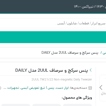
١
ی
پنس سرکج و سرصاف 2UUL مدل DAILY
هیتر | هویه
قطعات آیفون 6
پری هیتر
قطعات آیفون 6Plus
ن
ق
پنس سرکج و سرصاف 2UUL مدل DAILY
2UUL TW21/22 Non-magnetic Daily Tweezer
دسته‌بندی‌ها:
ابزار دست
,
پنس | تیغ تعویض آیسی
,
تجهیزات سخت افزاری
ویژگی های محصول: