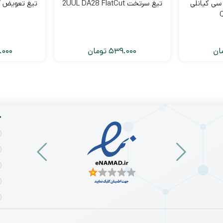
سی کیانلی
تیغ سرتخت 2UUL DA28 FlatCut
تیغ تعویض آ
ان
539.000
تومان
000
خ