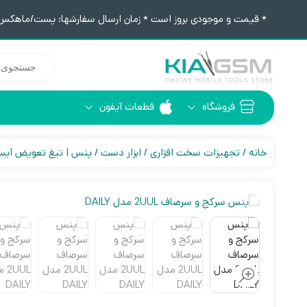
* قیمت و موجودی بروز است * زمان ارسال سفارشها: پست/ماهکس ١٢:٣٠ / تیپاکس ۴:٠٠
جستجوی
محصولات
فروشگاه
قطعات آیفون
آیفون 6
ابزار لحیم کاری
خانه
تجهیزات سخت افزاری
ابزار دست
پنس | تیغ تعویض آیس