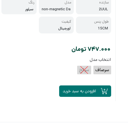
سازنده
مدل
رنگ
2UUL
non-magnetic Da
سیلور
ily
طول پنس
کیفیت
15CM
اورجینال
747.000
تومان
انتخاب مدل
سرصاف
سرکج
افزودن به سبد خرید