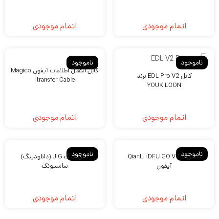
ی
اتمام موجودی
اتمام موجودی
ون
435
تومان
ناموجود
ناموجود
کابل انتقال اطلاعات آیفون Magico
کابل EDL Pro V2 برند
ام
itransfer Cable
YOUKILOON
ن
400
تومان
AM
اتمام موجودی
اتمام موجودی
Wex
ن
ناموجود
ناموجود
دانگل QianLi iDFU GO V2.0
کابل جیگ JIG (دانلودینگ)
آیفون
سامسونگ
ام)
اتمام موجودی
اتمام موجودی