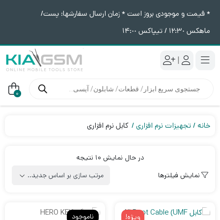
* قیمت و موجودی بروز است * زمان ارسال سفارشها: پست/
ماهکس ١٢:٣٠ / تیپاکس ١۴:٠٠
|
جستجوی
محصولات
0
خانه
تجهیزات نرم افزاری
کابل نرم افزاری
Sorted
در حال نمایش 10 نتیجه
by
نمایش فیلترها
latest
ناموجود
ویژه!