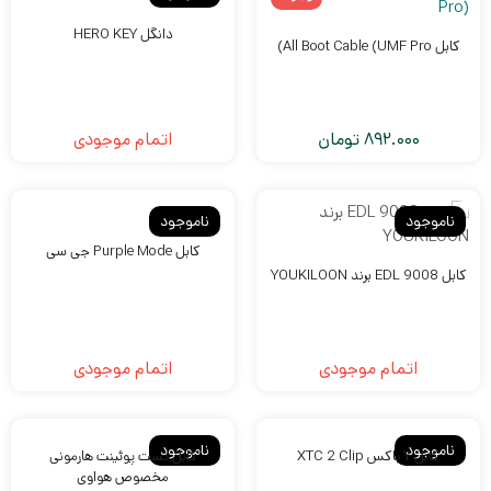
دانگل HERO KEY
کابل All Boot Cable (UMF Pro)
892.000
تومان
اتمام موجودی
ناموجود
ناموجود
کابل Purple Mode جی سی
کابل EDL 9008 برند YOUKILOON
ون
ونگ
اتمام موجودی
اتمام موجودی
435
تومان
AM
S
ناموجود
ناموجود
کابل Y باکس XTC 2 Clip
کابل تست پوئینت هارمونی
مخصوص هواوی