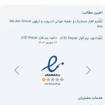
آخرین مطالب:
نر
افز
۵
شم
دی
و
دانلود نرم افزار JCID Repair
۰۳
نق
۱۸ شهریور ۱۴۰۳
خو
ان
و
آی
a
nt
ck
ne
خدمات مشتریان