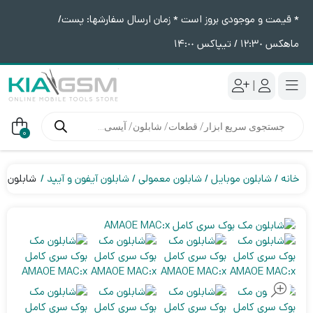
* قیمت و موجودی بروز است * زمان ارسال سفارشها: پست/
ماهکس ١٢:٣٠ / تیپاکس ١۴:٠٠
|
جستجوی
محصولات
0
خانه
شابلون موبایل
شابلون معمولی
شابلون آیفون و آیپد
شابلون مک ب