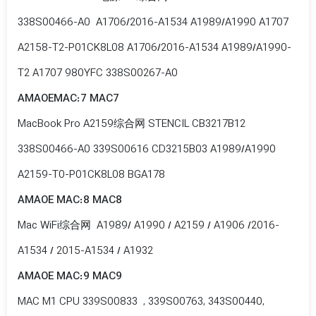
338S00466-A0 A1706/2016-A1534 A1989/A1990 A1707
A2158-T2-P01CK8L08 A1706/2016-A1534 A1989/A1990-
T2 A1707 980YFC 338S00267-A0
AMAOEMAC:7 MAC7
MacBook Pro A2159综合网 STENCIL CB3217B12
338S00466-A0 339S00616 CD3215B03 A1989/A1990
A2159-T0-P01CK8L08 BGA178
AMAOE MAC:8 MAC8
Mac WiFi综合网 A1989/ A1990 / A2159 / A1906 /2016-
A1534 / 2015-A1534 / A1932
AMAOE MAC:9 MAC9
MAC M1 CPU 339S00833 , 339S00763, 343S00440,