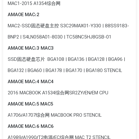
MAC1-2015 A1354综合网
AMAOE MAC:2
MAC2-SSD固态硬盘主控 S3C29MAX01-Y330 | 88SS9183-
BNP2 | S4LN058A01-8030 | TC58NC5HJ8GSB-01
AMAOE MAC:3 MAC3
SSD固态硬盘芯片 BGA108 | BGA136 | BGA128 | BGA96 |
BGA132 | BGA60 | BGA178 | BGA170 | BGA180 STENCIL
AMAOE MAC:4 MAC4
2016 MACBOOK A1534综合网SR2ZY/EN/EM CPU
AMAOE MAC:5 MAC5
A1706/A1707综合网 MACBOOK PRO STENCIL
AMAOE MAC:6 MAC6
A1989/A1990/T2电源/EC综合网 MAC T2 STENCIL