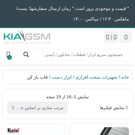
* قیمت و موجودی بروز است * زمان ارسال سفارشها: پست/
ماهکس ١٢:٣٠ / تیپاکس ١۴:٠٠
|
جستجوی
محصولات
0
خانه
تجهیزات سخت افزاری
ابزار دست
قاب باز کن
Sorted
نمایش 1–16 از 19 نتیجه
by
نمایش فیلترها
latest