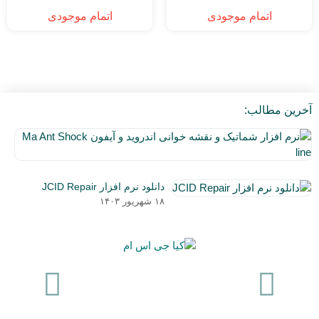
اتمام موجودی
اتمام موجودی
2
1
آخرین مطالب:
نر
اف
۵
شم
دی
و
دانلود نرم افزار JCID Repair
۰۳
نق
۱۸ شهریور ۱۴۰۳
خو
ان
و
آی
a
nt
ck
ne