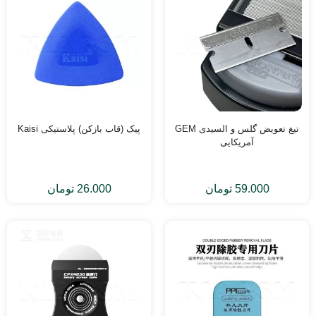
تیغ تعویض گلس و السیدی GEM
پیک (قاب بازکن) پلاستیکی Kaisi
آمریکایی
59.000
تومان
26.000
تومان
ون
سونگ
435
تومان