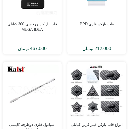
AM
S
ون
قاب بازکن فلزی PPD
قاب باز کن چرخشی 360 کیانلی
ومی
MEGA-IDEA
435
تومان
ون
AM
212.000
تومان
467.000
تومان
435
تومان
ام
ن
400
تومان
AM
Wex
ن
رام)
انواع قاب بازکن فیبر کربن کیانلی
اسپاتول فلزی دوطرفه کایسی