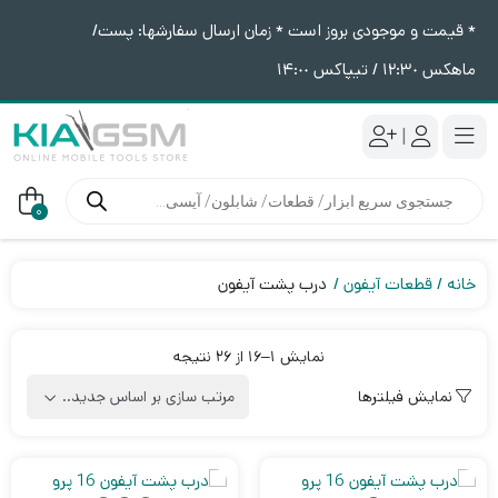
* قیمت و موجودی بروز است * زمان ارسال سفارشها: پست/
ماهکس ١٢:٣٠ / تیپاکس ١۴:٠٠
|
جستجوی
محصولات
0
خانه
قطعات آیفون
درب پشت آیفون
Sorted
نمایش 1–16 از 26 نتیجه
by
نمایش فیلترها
latest