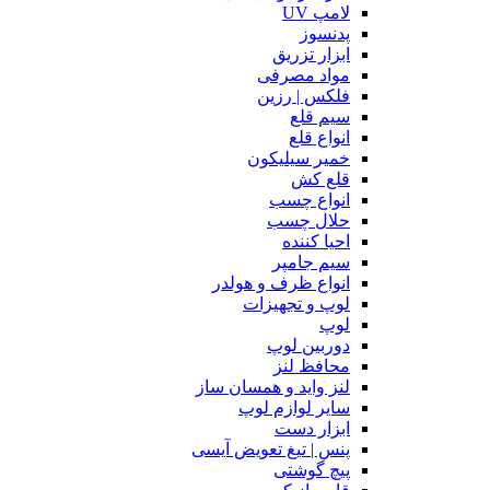
لامپ UV
پدنسوز
ابزار تزریق
مواد مصرفی
فلکس | رزین
سیم قلع
انواع قلع
خمیر سیلیکون
قلع کش
انواع چسب
حلال چسب
احیا کننده
سیم جامپر
انواع ظرف و هولدر
لوپ و تجهیزات
لوپ
دوربین لوپ
محافظ لنز
لنز واید و همسان ساز
سایر لوازم لوپ
ابزار دست
پنس | تیغ تعویض آیسی
پیچ گوشتی