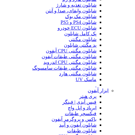
شابلون تغذیه و شارژ
شابلون وایفای، صدا و آنتن
شابلون مک بوک
شابلون PS4 و PS5
شابلون ECU خودرو
پک کامل شابلون
شابلون مگنتی
پد مگنتی شابلون
شابلون مگنتی CPU آیفون
شابلون مگنتی طبقات آیفون
شابلون مگنتی CPU اندروید
شابلون مگنتی طبقات سامسونگ
شابلون مگنتی هارد
ماسک UV
ابزار آیفون
پری هیتر
فیس آیدی | فینگر
ایرپاد و اپل واچ
فیکسچر طبقات
باکس و پروگرمر آیفون
شابلون آیفون و آیپد
شابلون طبقات