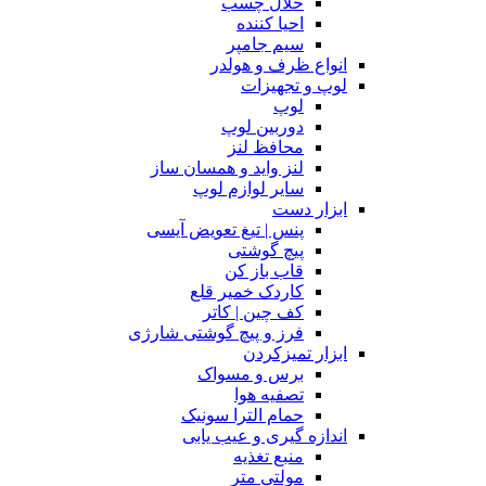
حلال چسب
احیا کننده
سیم جامپر
انواع ظرف و هولدر
لوپ و تجهیزات
لوپ
دوربین لوپ
محافظ لنز
لنز واید و همسان ساز
سایر لوازم لوپ
ابزار دست
پنس | تیغ تعویض آیسی
پیچ گوشتی
قاب باز کن
کاردک خمیر قلع
کف چین | کاتر
فرز و پیچ گوشتی شارژی
ابزار تمیزکردن
برس و مسواک
تصفیه هوا
حمام الترا سونیک
اندازه گیری و عیب یابی
منبع تغذیه
مولتی متر