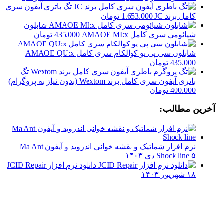
تگ باتری آیفون سری
کامل برند JC
1.653.000
تومان
شابلون
شیائومی سری کامل AMAOE MI:x
435.000
تومان
شابلون سی پی یو کوالکام سری کامل AMAOE QU:x
435.000
تومان
تگ
باتری آیفون سری کامل برند Wextom (بدون نیاز به پروگرام)
400.000
تومان
آخرین مطالب:
نرم افزار شماتیک و نقشه خوانی اندروید و آیفون Ma Ant
۵ دی ۱۴۰۳
Shock line
دانلود نرم افزار JCID Repair
۱۸ شهریور ۱۴۰۳