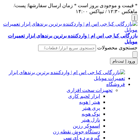
* قیمت و موجودی بروز است * زمان ارسال سفارشها: پست/
ماهکس ١٢:٣٠ / تیپاکس ١۴:٠٠
|
بازرگانی کیا جی اس ام | واردکننده برترین برندهای ابزار تعمیرات
موبایل
جستجوی محصولات
ورود | ثبت‌نام
فروشگاه
تجهیزات سخت افزاری
ابزار لحیم کاری
هیتر | هویه
پری هیتر
نوک هویه
نازل هیتر
اسموکر رزین
دستگاه جوش نقطه زن
گیره برد و آی سی