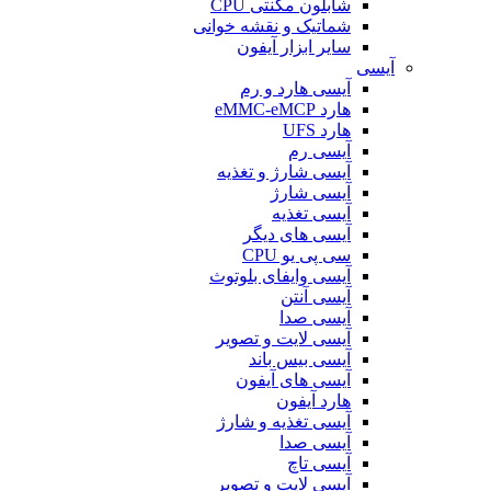
شابلون مگنتی CPU
شماتیک و نقشه خوانی
سایر ابزار آیفون
آیسی
آیسی هارد و رم
هارد eMMC-eMCP
هارد UFS
آیسی رم
آیسی شارژ و تغذیه
آیسی شارژ
آیسی تغذیه
آیسی های دیگر
سی پی یو CPU
آیسی وایفای بلوتوث
آیسی آنتن
آیسی صدا
آیسی لایت و تصویر
آیسی بیس باند
آیسی های آیفون
هارد آیفون
آیسی تغذیه و شارژ
آیسی صدا
آیسی تاچ
آیسی لایت و تصویر