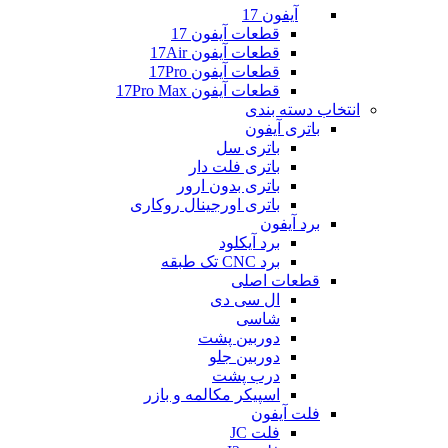
آیفون 17
قطعات آیفون 17
قطعات آیفون 17Air
قطعات آیفون 17Pro
قطعات آیفون 17Pro Max
انتخاب دسته بندی
باتری آیفون
باتری سل
باتری فلت دار
باتری بدون ارور
باتری اورجینال روکاری
برد آیفون
برد آیکلود
برد CNC تک طبقه
قطعات اصلی
ال سی دی
شاسی
دوربین پشت
دوربین جلو
درب پشت
اسپیکر مکالمه و بازر
فلت آیفون
فلت JC