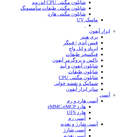
شابلون مگنتی CPU اندروید
شابلون مگنتی طبقات سامسونگ
شابلون مگنتی هارد
ماسک UV
ابزار آیفون
پری هیتر
فیس آیدی | فینگر
ایرپاد و اپل واچ
فیکسچر طبقات
باکس و پروگرمر آیفون
شابلون آیفون و آیپد
شابلون طبقات
شابلون مگنتی CPU
شماتیک و نقشه خوانی
سایر ابزار آیفون
آیسی
آیسی هارد و رم
هارد eMMC-eMCP
هارد UFS
آیسی رم
آیسی شارژ و تغذیه
آیسی شارژ
آیسی تغذیه