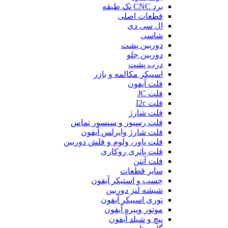
برد CNC تک طبقه
قطعات اصلی
ال سی دی
شاسی
دوربین پشت
دوربین جلو
درب پشت
اسپیکر مکالمه و بازر
فلت آیفون
فلت JC
فلت I2c
فلت شارژ
فلت رسیور و سنسور تماس
فلت شارژ وایرلس آیفون
فلت پاور، ولوم و فلش دوربین
فلت باتری روکاری
فلت آنتن
سایر قطعات
چسب و استیکر آیفون
شیشه لنز دوربین
توری اسپیکر آیفون
موتور ویبره آیفون
پیچ و شیلد آیفون