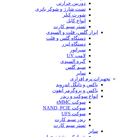
دوربین حرارتی
تست شارژ و شوکر باتری
شورت کیلر
انواع کابل
تستر سیم کارت
ابزار گلس، فلت و السیدی
دستگاه گلس و فلت
دستگاه لیزر
سپراتور
لامپ UV
گیره السیدی
سیم گلس
سایر
تجهیزات نرم افزاری
باکس و دانگل اندروید
باکس و پروگرمر آیفون
انواع سوکت و ریدر
سوکت eMMC
سوکت NAND, PCIE
سوکت UFS
ریدر سیم کارت
تستر سیم کارت
سایر
شماتیک و نقشه خوانی