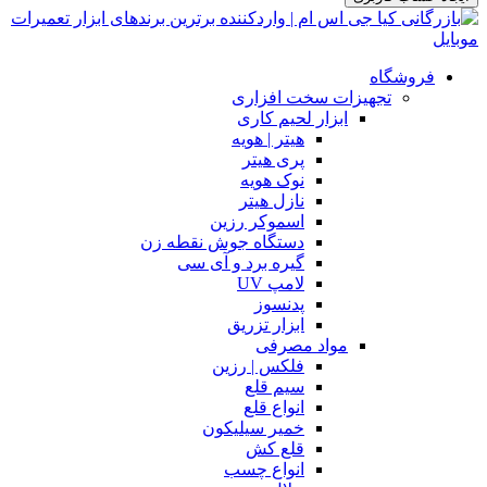
فروشگاه
تجهیزات سخت افزاری
ابزار لحیم کاری
هیتر | هویه
پری هیتر
نوک هویه
نازل هیتر
اسموکر رزین
دستگاه جوش نقطه زن
گیره برد و آی سی
لامپ UV
پدنسوز
ابزار تزریق
مواد مصرفی
فلکس | رزین
سیم قلع
انواع قلع
خمیر سیلیکون
قلع کش
انواع چسب