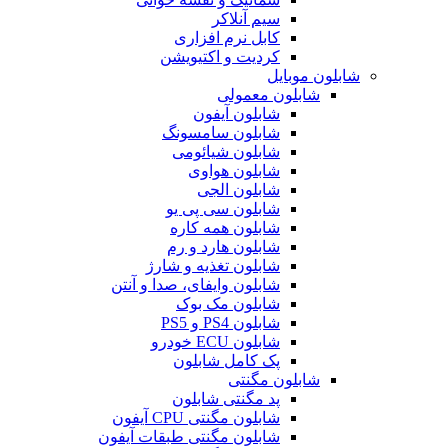
سیم آنلاکر
کابل نرم افزاری
کردیت و اکتیویشن
شابلون موبایل
شابلون معمولی
شابلون آیفون
شابلون سامسونگ
شابلون شیائومی
شابلون هواوی
شابلون الجی
شابلون سی پی یو
شابلون همه کاره
شابلون هارد و رم
شابلون تغذیه و شارژ
شابلون وایفای، صدا و آنتن
شابلون مک بوک
شابلون PS4 و PS5
شابلون ECU خودرو
پک کامل شابلون
شابلون مگنتی
پد مگنتی شابلون
شابلون مگنتی CPU آیفون
شابلون مگنتی طبقات آیفون