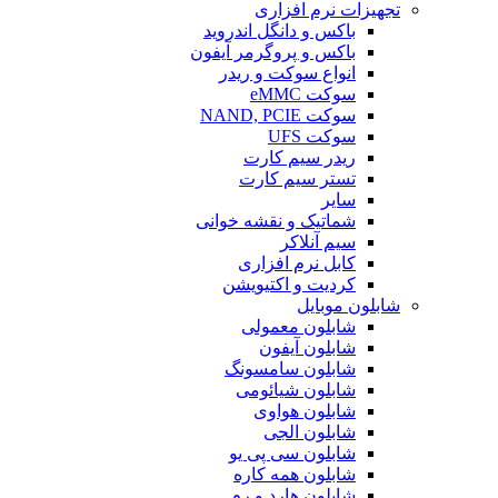
تجهیزات نرم افزاری
باکس و دانگل اندروید
باکس و پروگرمر آیفون
انواع سوکت و ریدر
سوکت eMMC
سوکت NAND, PCIE
سوکت UFS
ریدر سیم کارت
تستر سیم کارت
سایر
شماتیک و نقشه خوانی
سیم آنلاکر
کابل نرم افزاری
کردیت و اکتیویشن
شابلون موبایل
شابلون معمولی
شابلون آیفون
شابلون سامسونگ
شابلون شیائومی
شابلون هواوی
شابلون الجی
شابلون سی پی یو
شابلون همه کاره
شابلون هارد و رم