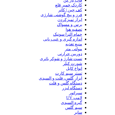
قاب باز کن
کاردک خمیر قلع
کف چین | کاتر
فرز و پیچ گوشتی شارژی
ابزار تمیزکردن
برس و مسواک
تصفیه هوا
حمام الترا سونیک
اندازه گیری و عیب یابی
منبع تغذیه
مولتی متر
دوربین حرارتی
تست شارژ و شوکر باتری
شورت کیلر
انواع کابل
تستر سیم کارت
ابزار گلس، فلت و السیدی
دستگاه گلس و فلت
دستگاه لیزر
سپراتور
لامپ UV
گیره السیدی
سیم گلس
سایر