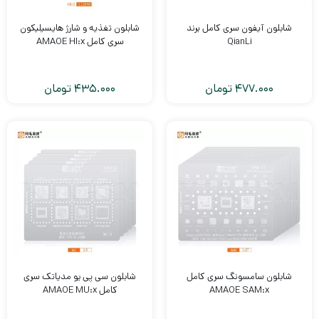
شابلون آیفون سری کامل برند
شابلون تغذیه و شارژ هایسیلیکون
QianLi
سری کامل AMAOE HI:x
477.000
تومان
435.000
تومان
شابلون سامسونگ سری کامل
شابلون سی پی یو مدیاتک سری
AMAOE SAM:x
کامل AMAOE MU:x