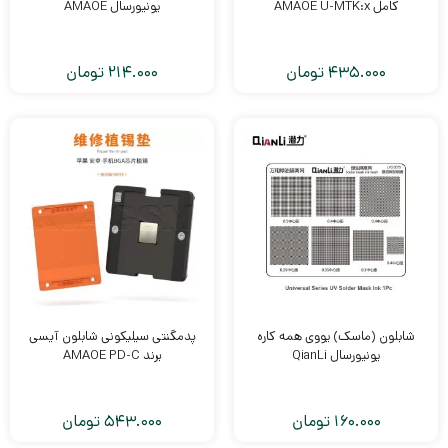
کامل AMAOE U-MTK:x
یونیورسال AMAOE
435.000
تومان
214.000
تومان
شابلون (ماسک) یووی همه کاره
پدمگنتی سیلیکونی شابلون آیسی
یونیورسال QianLi
برند AMAOE PD-C
160.000
تومان
543.000
تومان