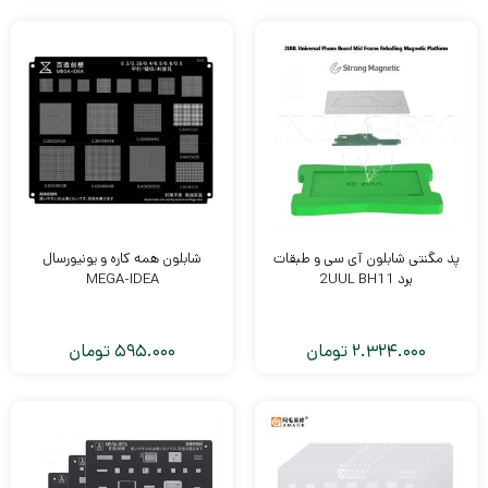
پد مگنتی شابلون آی سی و طبقات
شابلون همه کاره و یونیورسال
برد 2UUL BH11
MEGA-IDEA
2.324.000
تومان
595.000
تومان