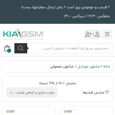
* قیمت و موجودی بروز است * زمان ارسال سفارشها: پست/
ماهکس ١٢:٣٠ / تیپاکس ١۴:٠٠
|
جستجوی
محصولات
1
خانه
شابلون موبایل
شابلون معمولی
Sorted
نمایش 1–16 از 125 نتیجه
by
نمایش فیلترها
latest