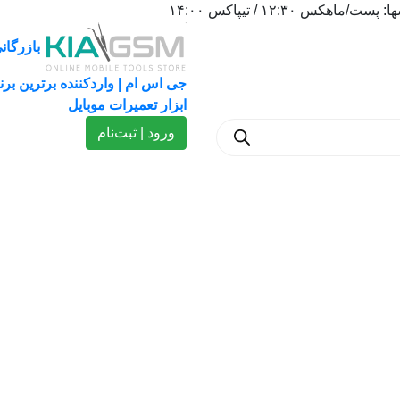
١٢:٣ / تیپاکس ١۴:٠٠
بازرگانی
جی اس ام | واردکننده برترین برن
ابزار تعمیرات موبایل
ورود | ثبت‌نام