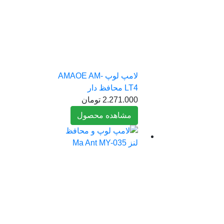
لامپ لوپ AMAOE AM-
LT4 محافظ دار
2.271.000
تومان
مشاهده محصول