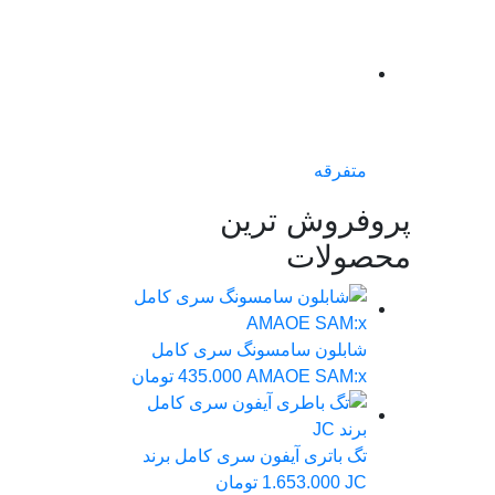
متفرقه
پروفروش ترین
محصولات
شابلون سامسونگ سری کامل
AMAOE SAM:x
435.000
تومان
تگ باتری آیفون سری کامل برند
JC
1.653.000
تومان