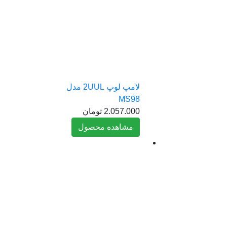
لامپ لوپ 2UUL مدل
MS98
2.057.000
تومان
مشاهده محصول