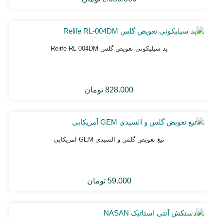
برند
قیمت
قیمت
Wextom
فعلی:
اصلی:
(بدون
3.847.000
2.600.000
نیاز
به
تومان
تومان.
پروگرام)
بود.
پد سیلیکونی تعویض گلس Relife RL-004DM
828.000
تومان
تیغ تعویض گلس و السیدی GEM آمریکایی
59.000
تومان