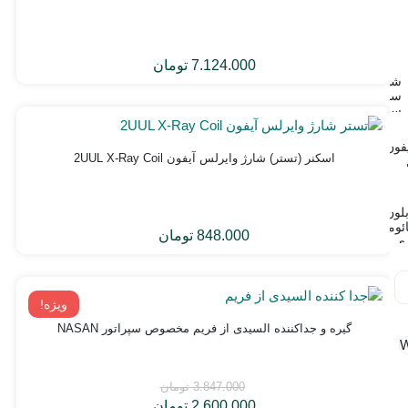
7.124.000
تومان
شابلون
سامسونگ
سری
کامل
AMAOE
فون
SAM:x
اسکنر (تستر) شارژ وایرلس آیفون 2UUL X-Ray Coil
لون
ئومی
848.000
تومان
ی
ل
AMA
شابلون
M
سی
ویژه!
پی
یو
گیره و جداکننده السیدی از فریم مخصوص سپراتور NASAN
کوالکام
تگ
سری
باتری
کامل
آیفون
AMAOE
3.847.000
تومان
سری
QU:x
کامل
2.600.000
تومان