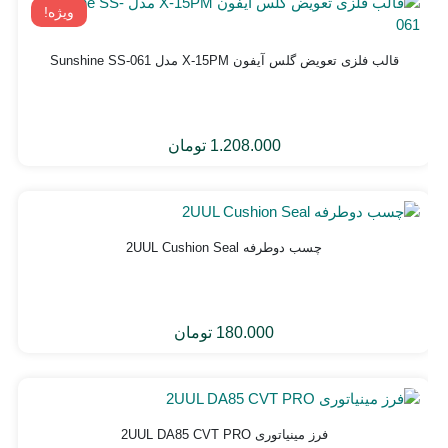
ویژه!
قالب فلزی تعویض گلس آیفون X-15PM مدل Sunshine SS-061
1.208.000
تومان
چسب دوطرفه 2UUL Cushion Seal
180.000
تومان
فرز مینیاتوری 2UUL DA85 CVT PRO