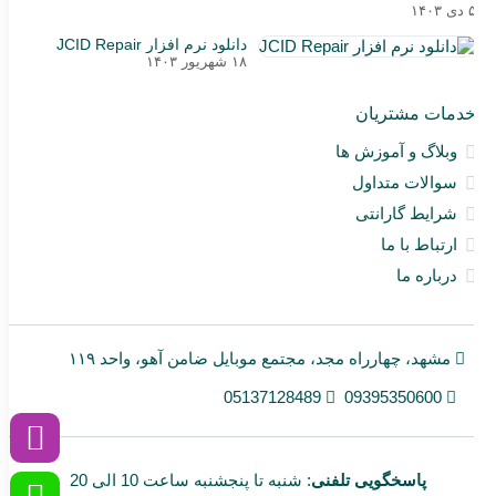
شما
۵ دی ۱۴۰۳
و
نقش
دانلود نرم افزار JCID Repair
خوا
۱۸ شهریور ۱۴۰۳
اندر
و
آیف
خدمات مشتریان
Ma
Ant
وبلاگ و آموزش ها
ock
line
سوالات متداول
شرایط گارانتی
ارتباط با ما
درباره ما
مشهد، چهارراه مجد، مجتمع موبایل ضامن آهو، واحد ۱۱۹
05137128489
09395350600
پاسخگویی تلفنی
: شنبه تا پنجشنبه ساعت 10 الی 20