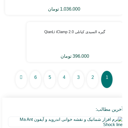
1.036.000
تومان
گیره السیدی کیانلی QianLi iClamp 2.0
396.000
تومان
6
5
4
3
2
1
آخرین مطالب:
نرم
افز