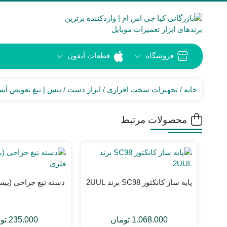
فروشگاه
قطعات آیفون
خانه
تجهیزات سخت افزاری
ابزار دست
پنس | تیغ تعویض آی
محصولات مرتبط
پایه ساز کانکتور SC98 برند 2UUL
دسته تیغ جراحی (بیس
1.068.000
تومان
235.000
تو