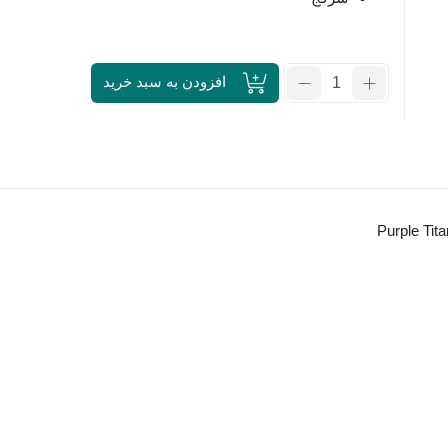
تعداد:
افزودن به سبد خرید
پنس
تیتانیومی
بنفش
برند
2UUL