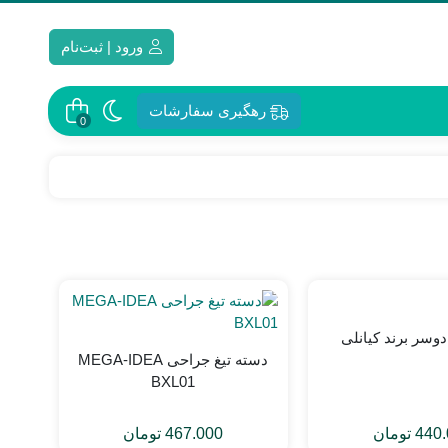
ورود | ثبت‌نام
رهگیری سفارشات
0
دوسر برند کیانلی
تیغ 
دسته تیغ جراحی MEGA-IDEA
BXL01
440.
تومان
467.000
تومان