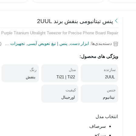
پنس تیتانیومی بنفش برند 2UUL
Purple Titanium Ultralight Tweezer for Precise Phone Board Repair
دسته‌بندی‌ها:
ابزار دست
,
پنس | تیغ تعویض آیسی
,
تجهیزات سخت افزاری
ویژگی های محصول:
سازنده
مدل
رنگ
2UUL
Ti21 | Ti22
بنفش
جنس
کیفیت
تیتانیوم
اورجینال
انتخاب مدل
سرصاف
سرکج