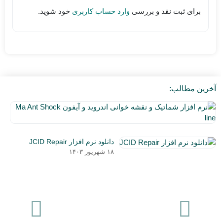
برای ثبت نقد و بررسی
وارد حساب کاربری
خود شوید.
آخرین مطالب:
نر
اف
۵
شم
دی
و
دانلود نرم افزار JCID Repair
۰۳
نق
۱۸ شهریور ۱۴۰۳
خو
ان
و
آی
a
nt
ck