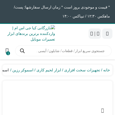
* قیمت و موجودی بروز است * زمان ارسال سفارشها: پست/
ماهکس ١٢:٣٠ / تیپاکس ١۴:٠٠
|
جستجوی
محصولات
1
خانه
تجهیزات سخت افزاری
ابزار لحیم کاری
اسموکر رزین
اسموکر