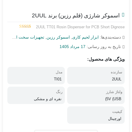
اسموکر شارژی (قلم رزین) برند 2UUL
2UUL TT01 Rosin Dispenser for PCB Short Dignose
5.00
1
امتیاز
دسته‌بندی‌ها:
ابزار لحیم کاری
,
اسموکر رزین
,
تجهیزات سخت افزاری
از 5 امتیاز
مشتری
تاریخ به روز رسانی:
17 مرداد 1405
ویژگی های محصول:
سازنده
مدل
TI01
2UUL
ولتاژ شارز
رنگ
5V (USB)
نقره ای و مشکی
کیفیت
اورچینال