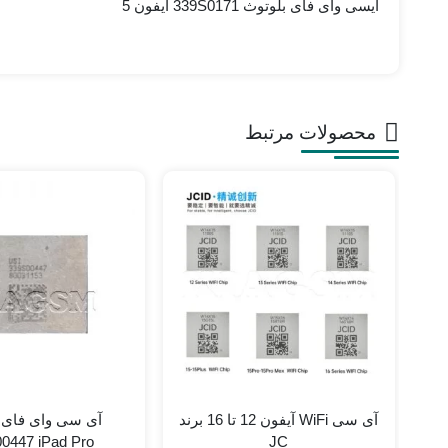
آیسی وای فای بلوتوث 339S0171 آیفون 5
محصولات مرتبط
آی سی WiFi آیفون 12 تا 16 برند
آی سی وای فای 
9s00447 iPad Pro
JC