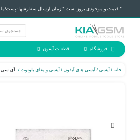
* قیمت و موجودی بروز است * زمان ارسال سفارشها: پست/ماهکس ١٢:٣٠ / تیپاکس
جستجوی
محصولات
فروشگاه
قطعات آیفون
آیفون 6
ابزار لحیم کاری
خانه
آیسی
آیسی های آیفون
آیسی وایفای بلوتوث
آی سی وای فای