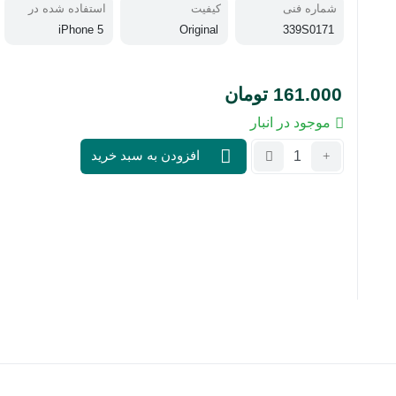
شماره فنی
کیفیت
استفاده شده در
iPhone 5
Original
339S0171
161.000
تومان
موجود در انبار
تعداد:
افزودن به سبد خرید
آی
سی
وای
فای
بلوتوث
339S0171
آیفون
5