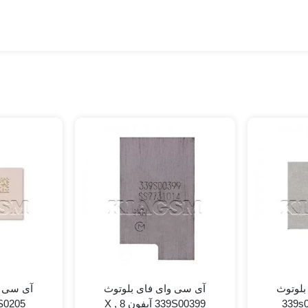
بلوتوث
آی سی وای فای بلوتوث
آی سی و
33
339S00399 آیفون 8 , X
339S0205 آیفون 