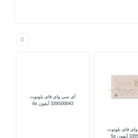
آی سی وای فای بلوتوث
339S00043 آیفون 6s
647
ای فای بلوتوث
5s