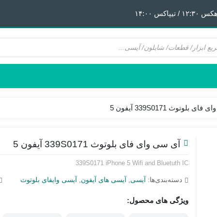
 ١۴:٠٠
 بلوتوث 339S0171 آیفون 5
هیتر | هویه
قطعات آیفون 6
پری هیتر
قطعات آیفون 6Plus
ن
ق
آی سی وای فای بلوتوث 339S0171 آیفون 5
339S0171 iPhone 5 Wifi and Bluetuth IC
دسته‌بندی‌ها:
آیسی
,
آیسی های آیفون
,
آیسی وایفای بلوتوث
ویژگی های محصول: