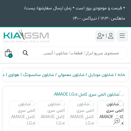
* قیمت و موجودی بروز است * زمان ارسال سفارشها: پست/
ماهکس ١٢:٣٠ / تیپاکس ١۴:٠٠
|
جستجوی
محصولات
0
خانه
شابلون موبایل
شابلون معمولی
شابلون سامسونگ | هواوی | شی