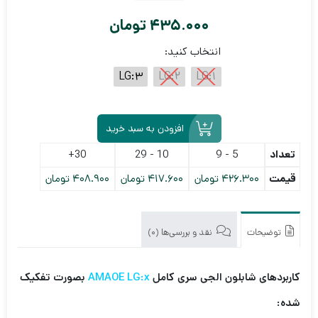
435.000
تومان
انتخاب کنید:
LG:3
LG:2
LG:1
افزودن به سبد خرید
تعداد
5 - 9
10 - 29
30+
قیمت
426.300
تومان
417.600
تومان
408.900
تومان
توضیحات
نقد و بررسی‌ها (0)
کاربردهای شابلون الجی سری کامل
AMAOE LG:x
بصورت تفکیک
شده: