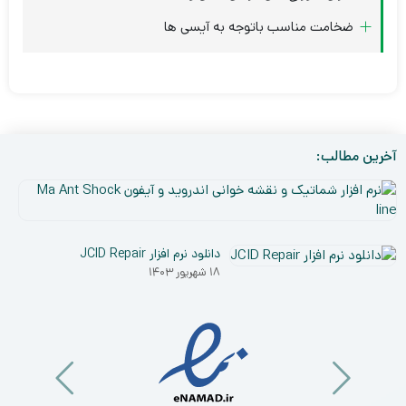
ضخامت مناسب باتوجه به آیسی ها
آخرین مطالب:
نر
افز
۵
شم
دی
و
دانلود نرم افزار JCID Repair
۰۳
نق
۱۸ شهریور ۱۴۰۳
خو
ان
و
آی
a
nt
ck