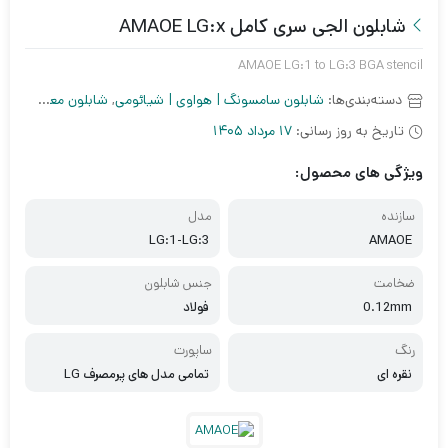
شابلون الجی سری کامل AMAOE LG:x
AMAOE LG:1 to LG:3 BGA stencil
دسته‌بندی‌ها:
شابلون سامسونگ | هواوی | شیائومی
,
شابلون معمولی
,
شاب
تاریخ به روز رسانی:
17 مرداد 1405
ویژگی های محصول:
سازنده
مدل
LG:1-LG:3
AMAOE
ضخامت
جنس شابلون
0.12mm
فولاد
رنگ
ساپورت
نقره ای
تمامی مدل های پرمصرف LG