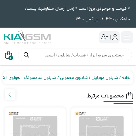
* قیمت و موجودی بروز است * زمان ارسال سفارشها: پست/
ماهکس ١٢:٣٠ / تیپاکس ١۴:٠٠
|
جستجوی
محصولات
0
خانه
شابلون موبایل
شابلون معمولی
شابلون سامسونگ | هواوی | شی
محصولات مرتبط