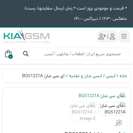
* قیمت و موجودی بروز است * زمان ارسال سفارشها: پست/
ماهکس ١٢:٣٠ / تیپاکس ١۴:٠٠
|
جستجوی
محصولات
0
خانه
آیسی
آیسی شارژ و تغذیه
آی سی شارژ BQ51221A