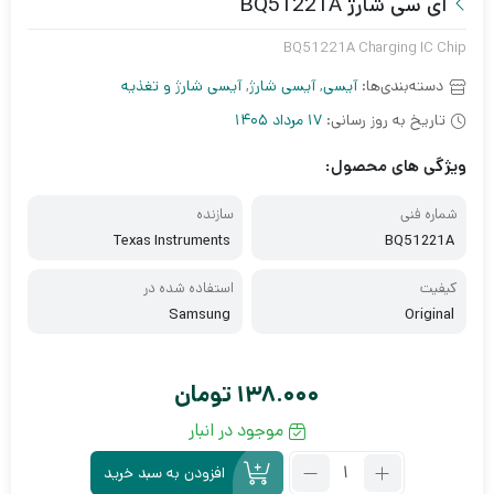
آی سی شارژ BQ51221A
BQ51221A Charging IC Chip
دسته‌بندی‌ها:
آیسی
,
آیسی شارژ
,
آیسی شارژ و تغذیه
تاریخ به روز رسانی:
17 مرداد 1405
ویژگی های محصول:
شماره فنی
سازنده
Texas Instruments
BQ51221A
کیفیت
استفاده شده در
Samsung
Original
138.000
تومان
موجود در انبار
تعداد:
افزودن به سبد خرید
آی