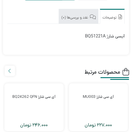
سی
شارژ
BQ51221A
توضیحات
نقد و بررسی‌ها (0)
آیسی شارژ BQ51221A
محصولات مرتبط
آی سی شارژ MU003
آی سی شارژ BQ24262 QFN
227.000
تومان
246.000
تومان