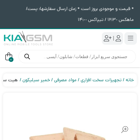
* قیمت و موجودی بروز است * زمان ارسال سفارشها: پست/
ماهکس ١٢:٣٠ / تیپاکس ١۴:٠٠
|
جستجوی
محصولات
0
خانه
تجهیزات سخت افزاری
مواد مصرفی
خمیر سیلیکون
هیت سینک ور