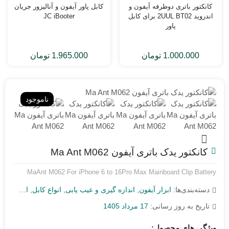
کانکتور باتری دوطرفه آیفون و
کابل پاور آیفون و آنالیزور جریان
اندروید 2UUL BT02 برای کابل
JC iBooter
پاور
1.000.000
تومان
1.965.000
تومان
ناموجود
کانکتور یدک باتری آیفون Ma Ant M062
MaAnt M062 For iPhone 6 to 16Pro Max Mainboard Clip Battery
دسته‌بندی‌ها:
ابزار آیفون
,
اندازه گیری و عیب یابی
,
انواع کابل
,
انواع کابل iPhone
تاریخ به روز رسانی:
17 مرداد 1405
ویژگی های محصول: