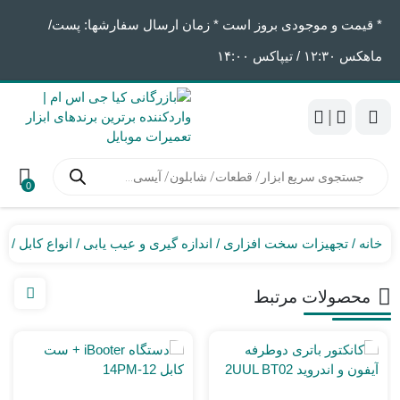
* قیمت و موجودی بروز است * زمان ارسال سفارشها: پست/
ماهکس ١٢:٣٠ / تیپاکس ١۴:٠٠
|
جستجوی
محصولات
0
خانه
تجهیزات سخت افزاری
اندازه گیری و عیب یابی
انواع کابل
کا
محصولات مرتبط