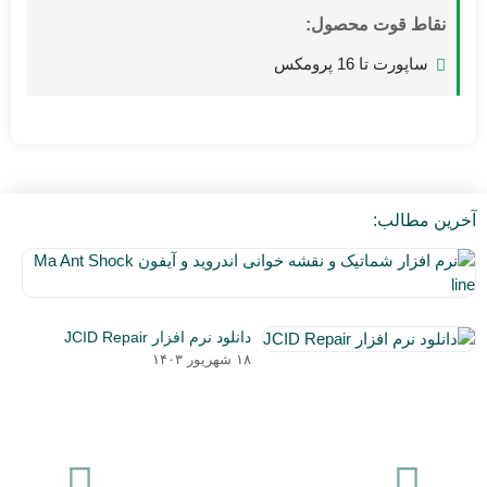
نقاط قوت محصول:
ساپورت تا 16 پرومکس
آخرین مطالب:
نر
اف
۵
شم
دی
و
دانلود نرم افزار JCID Repair
۰۳
نق
۱۸ شهریور ۱۴۰۳
خو
ان
و
آی
a
nt