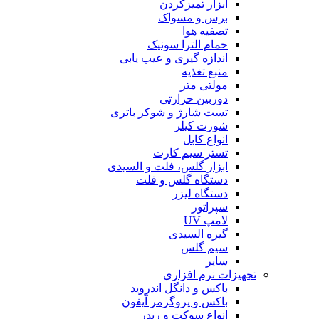
ابزار تمیزکردن
برس و مسواک
تصفیه هوا
حمام الترا سونیک
اندازه گیری و عیب یابی
منبع تغذیه
مولتی متر
دوربین حرارتی
تست شارژ و شوکر باتری
شورت کیلر
انواع کابل
تستر سیم کارت
ابزار گلس، فلت و السیدی
دستگاه گلس و فلت
دستگاه لیزر
سپراتور
لامپ UV
گیره السیدی
سیم گلس
سایر
تجهیزات نرم افزاری
باکس و دانگل اندروید
باکس و پروگرمر آیفون
انواع سوکت و ریدر