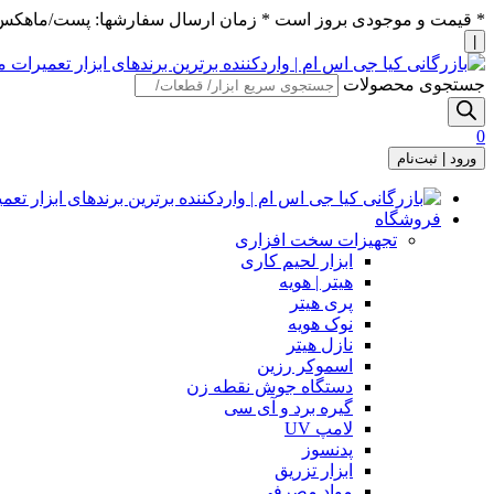
* قیمت و موجودی بروز است * زمان ارسال سفارشها: پست/ماهکس ١٢:٣٠ / تیپاکس ۴:٠٠
|
جستجوی محصولات
0
ورود | ثبت‌نام
فروشگاه
تجهیزات سخت افزاری
ابزار لحیم کاری
هیتر | هویه
پری هیتر
نوک هویه
نازل هیتر
اسموکر رزین
دستگاه جوش نقطه زن
گیره برد و آی سی
لامپ UV
پدنسوز
ابزار تزریق
مواد مصرفی