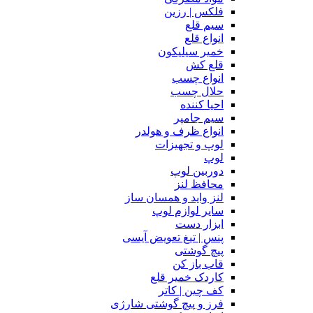
فلکس | رزین
سیم قلع
انواع قلع
خمیر سیلیکون
قلع کش
انواع چسب
حلال چسب
احیا کننده
سیم جامپر
انواع ظرف و هولدر
لوپ و تجهیزات
لوپ
دوربین لوپ
محافظ لنز
لنز واید و همسان ساز
سایر لوازم لوپ
ابزار دست
پنس | تیغ تعویض آیسی
پیچ گوشتی
قاب باز کن
کاردک خمیر قلع
کف چین | کاتر
فرز و پیچ گوشتی شارژی