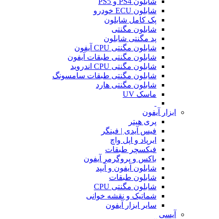
شابلون PS4 و PS5
شابلون ECU خودرو
پک کامل شابلون
شابلون مگنتی
پد مگنتی شابلون
شابلون مگنتی CPU آیفون
شابلون مگنتی طبقات آیفون
شابلون مگنتی CPU اندروید
شابلون مگنتی طبقات سامسونگ
شابلون مگنتی هارد
ماسک UV
ابزار آیفون
پری هیتر
فیس آیدی | فینگر
ایرپاد و اپل واچ
فیکسچر طبقات
باکس و پروگرمر آیفون
شابلون آیفون و آیپد
شابلون طبقات
شابلون مگنتی CPU
شماتیک و نقشه خوانی
سایر ابزار آیفون
آیسی