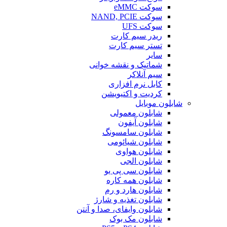
سوکت eMMC
سوکت NAND, PCIE
سوکت UFS
ریدر سیم کارت
تستر سیم کارت
سایر
شماتیک و نقشه خوانی
سیم آنلاکر
کابل نرم افزاری
کردیت و اکتیویشن
شابلون موبایل
شابلون معمولی
شابلون آیفون
شابلون سامسونگ
شابلون شیائومی
شابلون هواوی
شابلون الجی
شابلون سی پی یو
شابلون همه کاره
شابلون هارد و رم
شابلون تغذیه و شارژ
شابلون وایفای، صدا و آنتن
شابلون مک بوک