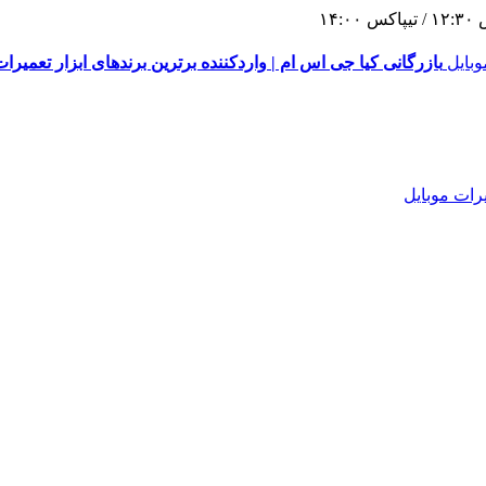
١
بازرگانی کیا جی اس ام | واردکننده برترین برندهای ابزار تعمیرات