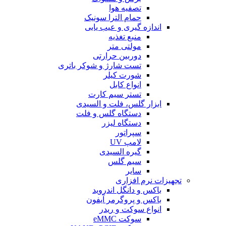
تصفیه هوا
حمام الترا سونیک
اندازه گیری و عیب یابی
منبع تغذیه
مولتی متر
دوربین حرارتی
تست شارژ و شوکر باتری
شورت کیلر
انواع کابل
تستر سیم کارت
ابزار گلس، فلت و السیدی
دستگاه گلس و فلت
دستگاه لیزر
سپراتور
لامپ UV
گیره السیدی
سیم گلس
سایر
تجهیزات نرم افزاری
باکس و دانگل اندروید
باکس و پروگرمر آیفون
انواع سوکت و ریدر
سوکت eMMC