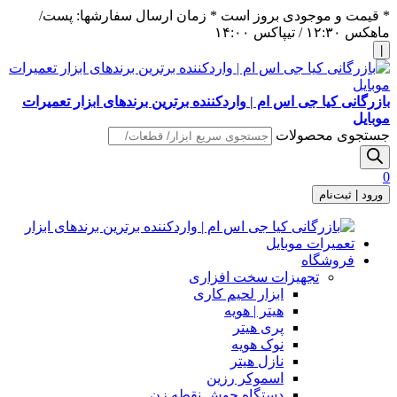
* قیمت و موجودی بروز است * زمان ارسال سفارشها: پست/
ماهکس ١٢:٣٠ / تیپاکس ١۴:٠٠
|
بازرگانی کیا جی اس ام | واردکننده برترین برندهای ابزار تعمیرات
موبایل
جستجوی محصولات
0
ورود | ثبت‌نام
فروشگاه
تجهیزات سخت افزاری
ابزار لحیم کاری
هیتر | هویه
پری هیتر
نوک هویه
نازل هیتر
اسموکر رزین
دستگاه جوش نقطه زن