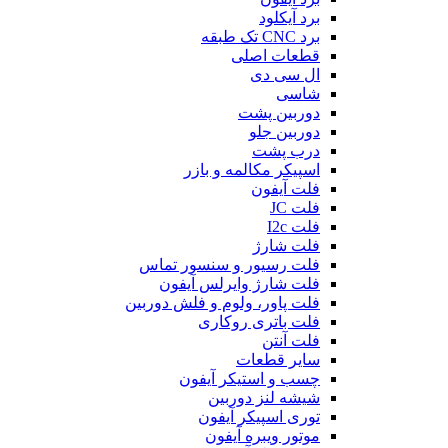
برد آیکلود
برد CNC تک طبقه
قطعات اصلی
ال سی دی
شاسی
دوربین پشت
دوربین جلو
درب پشت
اسپیکر مکالمه و بازر
فلت آیفون
فلت JC
فلت I2c
فلت شارژ
فلت رسیور و سنسور تماس
فلت شارژ وایرلس آیفون
فلت پاور، ولوم و فلش دوربین
فلت باتری روکاری
فلت آنتن
سایر قطعات
چسب و استیکر آیفون
شیشه لنز دوربین
توری اسپیکر آیفون
موتور ویبره آیفون