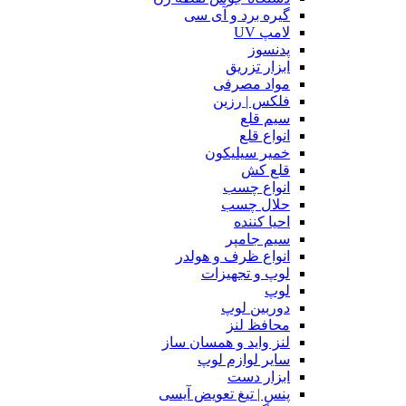
گیره برد و آی سی
لامپ UV
پدنسوز
ابزار تزریق
مواد مصرفی
فلکس | رزین
سیم قلع
انواع قلع
خمیر سیلیکون
قلع کش
انواع چسب
حلال چسب
احیا کننده
سیم جامپر
انواع ظرف و هولدر
لوپ و تجهیزات
لوپ
دوربین لوپ
محافظ لنز
لنز واید و همسان ساز
سایر لوازم لوپ
ابزار دست
پنس | تیغ تعویض آیسی