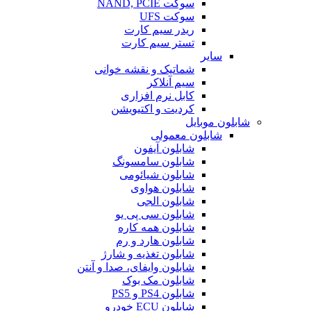
سوکت NAND, PCIE
سوکت UFS
ریدر سیم کارت
تستر سیم کارت
سایر
شماتیک و نقشه خوانی
سیم آنلاکر
کابل نرم افزاری
کردیت و اکتیویشن
شابلون موبایل
شابلون معمولی
شابلون آیفون
شابلون سامسونگ
شابلون شیائومی
شابلون هواوی
شابلون الجی
شابلون سی پی یو
شابلون همه کاره
شابلون هارد و رم
شابلون تغذیه و شارژ
شابلون وایفای، صدا و آنتن
شابلون مک بوک
شابلون PS4 و PS5
شابلون ECU خودرو