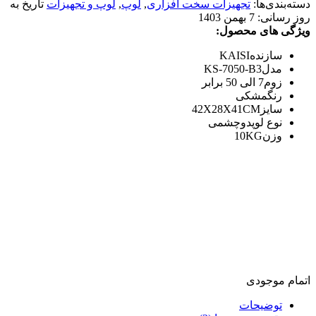
دسته‌بندی‌ها:
تجهیزات سخت افزاری
,
لوپ
,
لوپ و تجهیزات
تاریخ به
روز رسانی:
7 بهمن 1403
ویژگی های محصول:
سازنده
KAISI
مدل
KS-7050-B3
زوم
7 الی 50 برابر
رنگ
مشکی
سایز
42X28X41CM
نوع لوپ
دوچشمی
وزن
10KG
اتمام موجودی
توضیحات