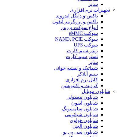
سایر
تجهیزات نرم افزاری
باکس و دانگل اندروید
باکس و پروگرمر آیفون
انواع سوکت و ریدر
سوکت eMMC
سوکت NAND, PCIE
سوکت UFS
ریدر سیم کارت
تستر سیم کارت
سایر
شماتیک و نقشه خوانی
سیم آنلاکر
کابل نرم افزاری
کردیت و اکتیویشن
شابلون موبایل
شابلون معمولی
شابلون آیفون
شابلون سامسونگ
شابلون شیائومی
شابلون هواوی
شابلون الجی
شابلون سی پی یو