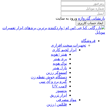
بازنشانی گذرواژه
ورود به سایت
ایجاد حساب کاربری
فروشگاه
تجهیزات سخت افزاری
ابزار لحیم کاری
هیتر | هویه
پری هیتر
نوک هویه
نازل هیتر
اسموکر رزین
دستگاه جوش نقطه زن
گیره برد و آی سی
لامپ UV
پدنسوز
ابزار تزریق
مواد مصرفی
فلکس | رزین