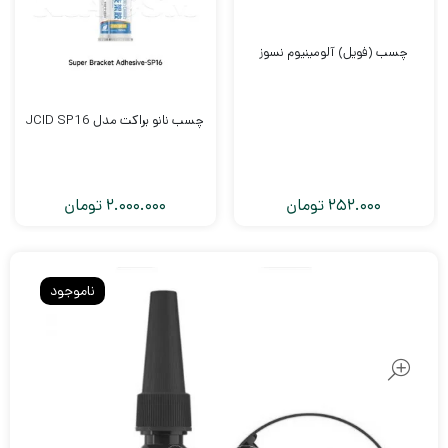
چسب (فویل) آلومینیوم نسوز
چسب نانو براکت مدل JCID SP16
252.000
تومان
2.000.000
تومان
ناموجود