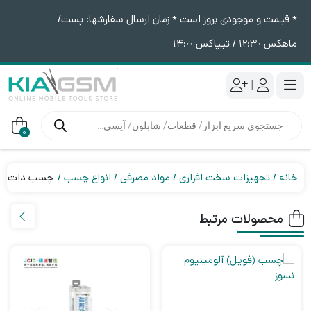
* قیمت و موجودی بروز است * زمان ارسال سفارشها: پست/
ماهکس ١٢:٣٠ / تیپاکس ١۴:٠٠
|
جستجوی
محصولات
0
خانه
تجهیزات سخت افزاری
مواد مصرفی
انواع چسب
چسب دات پروژکتور برن
محصولات مرتبط