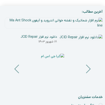
آخرین مطالب:
نر
افز
۵
شم
دی
و
دانلود نرم افزار JCID Repair
۰۳
نق
۱۸ شهریور ۱۴۰۳
خو
ان
و
آی
a
nt
ck
ne
خدمات مشتریان