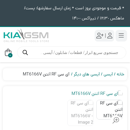
* قیمت و موجودی بروز است * زمان ارسال سفارشها: پست/
ماهکس ١٢:٣٠ / تیپاکس ١۴:٠٠
|
جستجوی
محصولات
0
خانه
آیسی
آیسی های دیگر
آی سی RF آنتن MT6166V