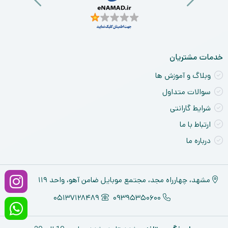
ck
ne
خدمات مشتریان
وبلاگ و آموزش ها
سوالات متداول
شرایط گارانتی
ارتباط با ما
درباره ما
مشهد، چهارراه مجد، مجتمع موبایل ضامن آهو، واحد ۱۱۹
05137128489
09395350600