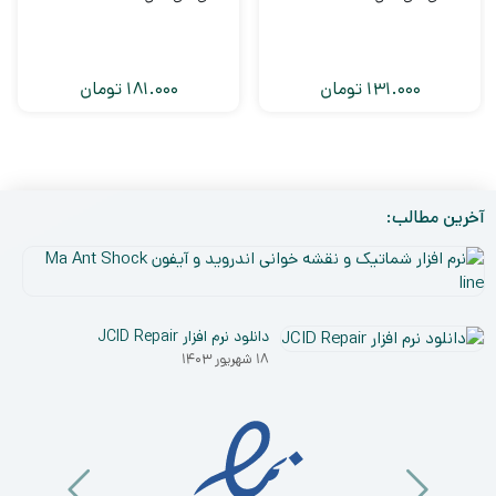
131.000
تومان
181.000
تومان
آخرین مطالب:
نر
افز
۵
شم
دی
و
دانلود نرم افزار JCID Repair
۰۳
نق
۱۸ شهریور ۱۴۰۳
خو
ان
و
آی
a
nt