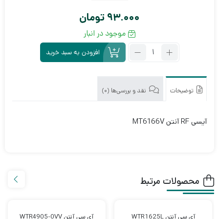
93.000
تومان
موجود در انبار
تعداد:
افزودن به سبد خرید
آی
سی
RF
آنتن
توضیحات
نقد و بررسی‌ها (0)
MT6166V
آیسی RF آنتن MT6166V
محصولات مرتبط
آی سی آنتن WTR1625L
آی سی آنتن WTR4905-0VV