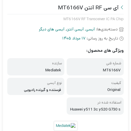
آی سی RF آنتن MT6166V
MT6166V RF Transceiver IC PA Chip
دسته‌بندی‌ها:
آیسی
,
آیسی آنتن
,
آیسی های دیگر
تاریخ به روز رسانی:
17 مرداد 1405
ویژگی های محصول:
شماره فنی
سازنده
Mediatek
MT6166V
کیفیت
نوع آیسی
Original
فرستنده و گیرنده رادیویی
استفاده شده در
Huawei y511 3c y520 G730 s
cl-u31 cun-u29 HTC 626 516
616 816 LGD690