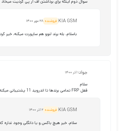
سوال دوم اینکه برای برداشتن اف آر پی کردیت میخاد ؟
KIA GSM
فروشنده
28 مهر 1400
باسلام. بله برند لنوو هم ساپورت میکنه. خیر کردی
جواد
1 آذر 1400
سلام
قفل FRP تمامی برندها تا اندروید 11 پشتیبانی میکنه ؟
KIA GSM
فروشنده
2 آذر 1400
سلام. خیر هیچ باکس و یا دانگلی وجود نداره که تمامی