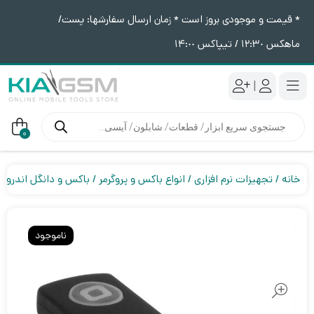
* قیمت و موجودی بروز است * زمان ارسال سفارشها: پست/
ماهکس ١٢:٣٠ / تیپاکس ١۴:٠٠
|
جستجوی
محصولات
0
خانه
تجهیزات نرم افزاری
انواع باکس و پروگرمر
باکس و دانگل اندروید
ناموجود