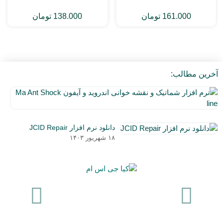
161.000
تومان
138.000
تومان
آخرین مطالب:
نر
اف
۵
شم
دی
و
دانلود نرم افزار JCID Repair
۰۳
نق
۱۸ شهریور ۱۴۰۳
خو
ان
و
آی
a
nt
ck
ne