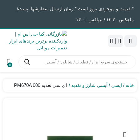
* قیمت و موجودی بروز است * زمان ارسال سفارشها: پست/
ماهکس ١٢:٣٠ / تیپاکس ١۴:٠٠
|
جستجوی
محصولات
0
خانه
آیسی
آیسی شارژ و تغذیه
آی سی تغذیه PM670A 000