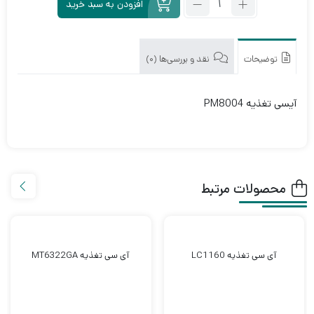
افزودن به سبد خرید
آی
سی
تغذیه
PM8004
توضیحات
نقد و بررسی‌ها (0)
آیسی تغذیه PM8004
محصولات مرتبط
آی سی تغذیه LC1160
آی سی تغذیه MT6322GA