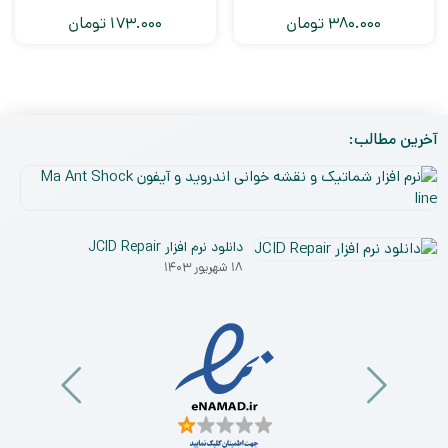
380.000
تومان
173.000
تومان
آخرین مطالب:
نر
افز
۵
شم
دی
و
دانلود نرم افزار JCID Repair
۰۳
نق
۱۸ شهریور ۱۴۰۳
خو
ان
و
آی
a
nt
ck
ne