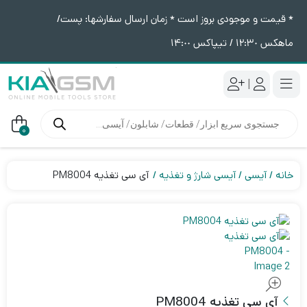
* قیمت و موجودی بروز است * زمان ارسال سفارشها: پست/
ماهکس ١٢:٣٠ / تیپاکس ١۴:٠٠
|
جستجوی
محصولات
0
خانه
آیسی
آیسی شارژ و تغذیه
آی سی تغذیه PM8004
آی سی تغذیه PM8004