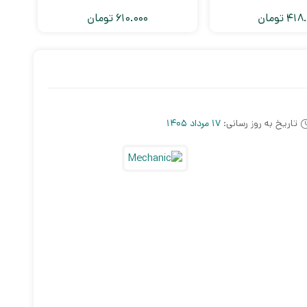
418.
تومان
610.000
تومان
تاریخ به روز رسانی:
17 مرداد 1405