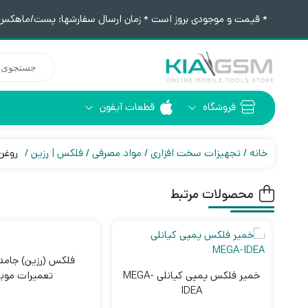
* قیمت و موجودی بروز است * زمان ارسال سفارشها: پست/ماهکس ١٢:٣٠ / تیپاکس ۴:٠٠
جستجوی
محصولات
فروشگاه
قطعات آیفون
آیفون 6
ابزار لحیم کاری
خانه
تجهیزات سخت افزاری
مواد مصرفی
فلکس | رزین
روغن ل
محصولات مرتبط
فلکس (رزین) جامد
خمیر فلکس پمپی کیانلی MEGA-
تعمیرات موبا
IDEA