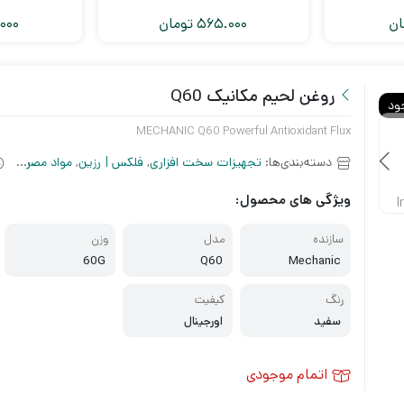
ان
565.000
تومان
000
روغن لحیم مکانیک Q60
ود
MECHANIC Q60 Powerful Antioxidant Flux
دسته‌بندی‌ها:
تجهیزات سخت افزاری
,
فلکس | رزین
,
مواد مصرفی
ویژگی های محصول:
سازنده
مدل
وزن
60G
Q60
Mechanic
رنگ
کیفیت
سفید
اورجینال
اتمام موجودی