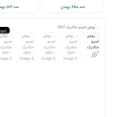
650.000
تومان
53.000
توم
ناموج