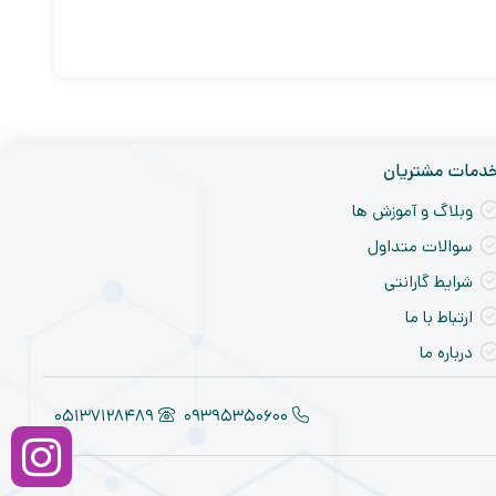
دمات مشتریان
وبلاگ و آموزش ها
سوالات متداول
شرایط گارانتی
ارتباط با ما
درباره ما
05137128489
09395350600