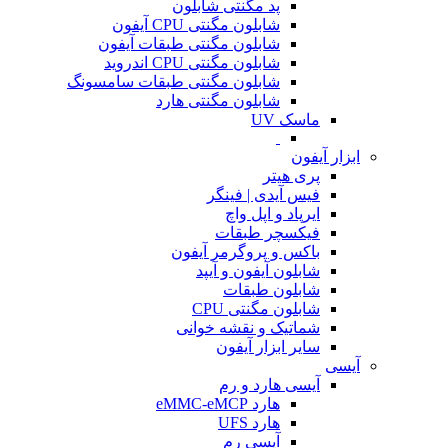
پد مگنتی شابلون
شابلون مگنتی CPU آیفون
شابلون مگنتی طبقات آیفون
شابلون مگنتی CPU اندروید
شابلون مگنتی طبقات سامسونگ
شابلون مگنتی هارد
ماسک UV
ابزار آیفون
پری هیتر
فیس آیدی | فینگر
ایرپاد و اپل واچ
فیکسچر طبقات
باکس و پروگرمر آیفون
شابلون آیفون و آیپد
شابلون طبقات
شابلون مگنتی CPU
شماتیک و نقشه خوانی
سایر ابزار آیفون
آیسی
آیسی هارد و رم
هارد eMMC-eMCP
هارد UFS
آیسی رم