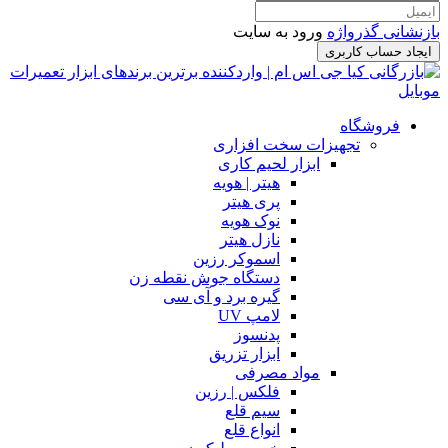
بازنشانی گذرواژه
ورود به سایت
ایجاد حساب کاربری
فروشگاه
تجهیزات سخت افزاری
ابزار لحیم کاری
هیتر | هویه
پری هیتر
نوک هویه
نازل هیتر
اسموکر رزین
دستگاه جوش نقطه زن
گیره برد و آی سی
لامپ UV
پدنسوز
ابزار تزریق
مواد مصرفی
فلکس | رزین
سیم قلع
انواع قلع