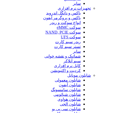
سایر
تجهیزات نرم افزاری
باکس و دانگل اندروید
باکس و پروگرمر آیفون
انواع سوکت و ریدر
سوکت eMMC
سوکت NAND, PCIE
سوکت UFS
ریدر سیم کارت
تستر سیم کارت
سایر
شماتیک و نقشه خوانی
سیم آنلاکر
کابل نرم افزاری
کردیت و اکتیویشن
شابلون موبایل
شابلون معمولی
شابلون آیفون
شابلون سامسونگ
شابلون شیائومی
شابلون هواوی
شابلون الجی
شابلون سی پی یو