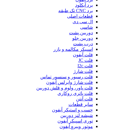
برد آیکلود
برد CNC تک طبقه
قطعات اصلی
ال سی دی
شاسی
دوربین پشت
دوربین جلو
درب پشت
اسپیکر مکالمه و بازر
فلت آیفون
فلت JC
فلت I2c
فلت شارژ
فلت رسیور و سنسور تماس
فلت شارژ وایرلس آیفون
فلت پاور، ولوم و فلش دوربین
فلت باتری روکاری
فلت آنتن
سایر قطعات
چسب و استیکر آیفون
شیشه لنز دوربین
توری اسپیکر آیفون
موتور ویبره آیفون