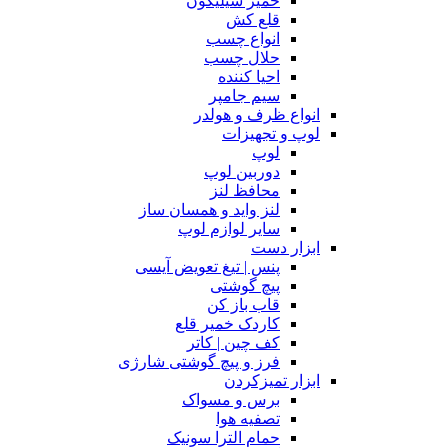
خمیر سیلیکون
قلع کش
انواع چسب
حلال چسب
احیا کننده
سیم جامپر
انواع ظرف و هولدر
لوپ و تجهیزات
لوپ
دوربین لوپ
محافظ لنز
لنز واید و همسان ساز
سایر لوازم لوپ
ابزار دست
پنس | تیغ تعویض آیسی
پیچ گوشتی
قاب باز کن
کاردک خمیر قلع
کف چین | کاتر
فرز و پیچ گوشتی شارژی
ابزار تمیزکردن
برس و مسواک
تصفیه هوا
حمام الترا سونیک