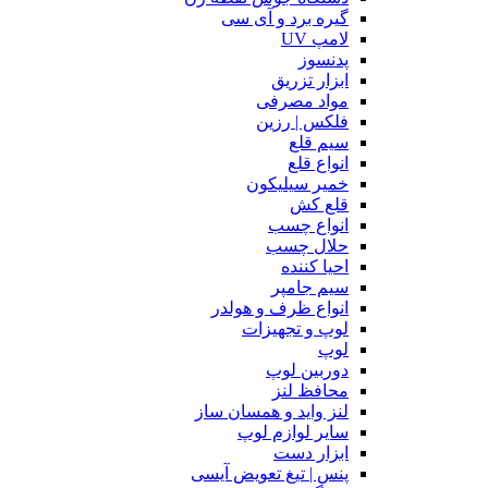
گیره برد و آی سی
لامپ UV
پدنسوز
ابزار تزریق
مواد مصرفی
فلکس | رزین
سیم قلع
انواع قلع
خمیر سیلیکون
قلع کش
انواع چسب
حلال چسب
احیا کننده
سیم جامپر
انواع ظرف و هولدر
لوپ و تجهیزات
لوپ
دوربین لوپ
محافظ لنز
لنز واید و همسان ساز
سایر لوازم لوپ
ابزار دست
پنس | تیغ تعویض آیسی