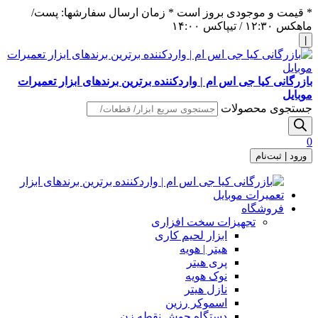
* قیمت و موجودی بروز است * زمان ارسال سفارشها: پست/
ماهکس ١٢:٣٠ / تیپاکس ١۴:٠٠
|
بازرگانی کیا جی اس ام | واردکننده برترین برندهای ابزار تعمیرات
موبایل
جستجوی محصولات
0
ورود | ثبت‌نام
فروشگاه
تجهیزات سخت افزاری
ابزار لحیم کاری
هیتر | هویه
پری هیتر
نوک هویه
نازل هیتر
اسموکر رزین
دستگاه جوش نقطه زن