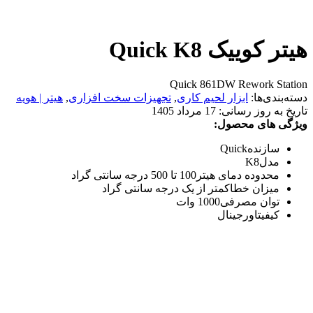
هیتر کوییک Quick K8
Quick 861DW Rework Station
دسته‌بندی‌ها:
ابزار لحیم کاری
,
تجهیزات سخت افزاری
,
هیتر | هویه
تاریخ به روز رسانی:
17 مرداد 1405
ویژگی های محصول:
سازنده
Quick
مدل
K8
محدوده دمای هیتر
100 تا 500 درجه سانتی گراد
میزان خطا
کمتر از یک درجه سانتی گراد
توان مصرفی
1000 وات
کیفیت
اورجینال