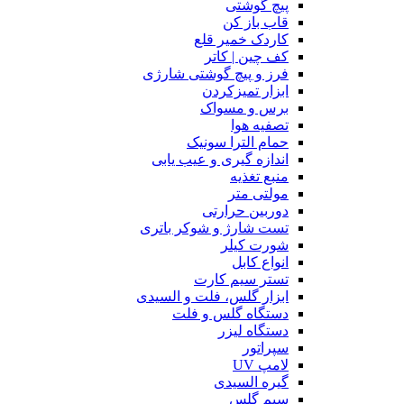
پیچ گوشتی
قاب باز کن
کاردک خمیر قلع
کف چین | کاتر
فرز و پیچ گوشتی شارژی
ابزار تمیزکردن
برس و مسواک
تصفیه هوا
حمام الترا سونیک
اندازه گیری و عیب یابی
منبع تغذیه
مولتی متر
دوربین حرارتی
تست شارژ و شوکر باتری
شورت کیلر
انواع کابل
تستر سیم کارت
ابزار گلس، فلت و السیدی
دستگاه گلس و فلت
دستگاه لیزر
سپراتور
لامپ UV
گیره السیدی
سیم گلس