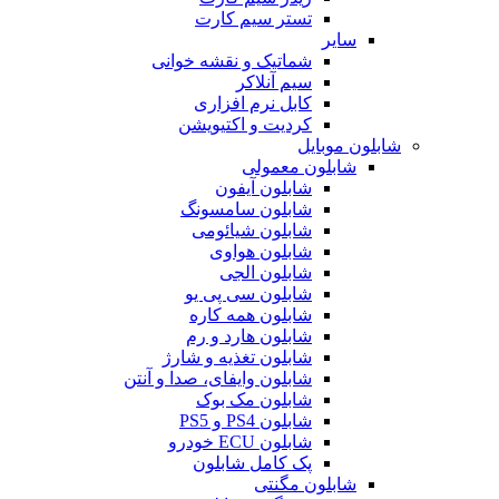
تستر سیم کارت
سایر
شماتیک و نقشه خوانی
سیم آنلاکر
کابل نرم افزاری
کردیت و اکتیویشن
شابلون موبایل
شابلون معمولی
شابلون آیفون
شابلون سامسونگ
شابلون شیائومی
شابلون هواوی
شابلون الجی
شابلون سی پی یو
شابلون همه کاره
شابلون هارد و رم
شابلون تغذیه و شارژ
شابلون وایفای، صدا و آنتن
شابلون مک بوک
شابلون PS4 و PS5
شابلون ECU خودرو
پک کامل شابلون
شابلون مگنتی