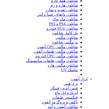
شابلون همه کاره
شابلون هارد و رم
شابلون تغذیه و شارژ
شابلون وایفای، صدا و آنتن
شابلون مک بوک
شابلون PS4 و PS5
شابلون ECU خودرو
پک کامل شابلون
شابلون مگنتی
پد مگنتی شابلون
شابلون مگنتی CPU آیفون
شابلون مگنتی طبقات آیفون
شابلون مگنتی CPU اندروید
شابلون مگنتی طبقات سامسونگ
شابلون مگنتی هارد
ماسک UV
ابزار آیفون
پری هیتر
فیس آیدی | فینگر
ایرپاد و اپل واچ
فیکسچر طبقات
باکس و پروگرمر آیفون
شابلون آیفون و آیپد