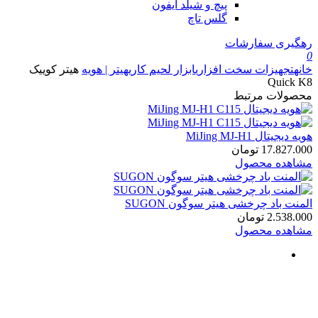
پیچ و شیلد آیفون
گلس تاچ
رهگیری سفارشات
0
خانه
تجهیزات سخت افزاری
ابزار لحیم کاری
هیتر | هویه
هیتر کوییک
Quick K8
محصولات مرتبط
هویه دیجیتال MiJing MJ-H1
17.827.000
تومان
مشاهده محصول
المنت باد چرخشی هیتر سوگون SUGON
2.538.000
تومان
مشاهده محصول