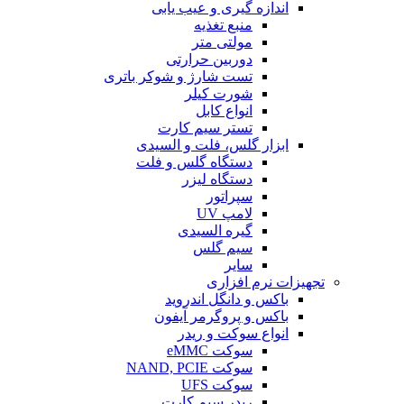
اندازه گیری و عیب یابی
منبع تغذیه
مولتی متر
دوربین حرارتی
تست شارژ و شوکر باتری
شورت کیلر
انواع کابل
تستر سیم کارت
ابزار گلس، فلت و السیدی
دستگاه گلس و فلت
دستگاه لیزر
سپراتور
لامپ UV
گیره السیدی
سیم گلس
سایر
تجهیزات نرم افزاری
باکس و دانگل اندروید
باکس و پروگرمر آیفون
انواع سوکت و ریدر
سوکت eMMC
سوکت NAND, PCIE
سوکت UFS
ریدر سیم کارت