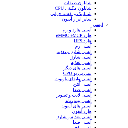
شابلون طبقات
شابلون مگنتی CPU
شماتیک و نقشه خوانی
سایر ابزار آیفون
آیسی
آیسی هارد و رم
هارد eMMC-eMCP
هارد UFS
آیسی رم
آیسی شارژ و تغذیه
آیسی شارژ
آیسی تغذیه
آیسی های دیگر
سی پی یو CPU
آیسی وایفای بلوتوث
آیسی آنتن
آیسی صدا
آیسی لایت و تصویر
آیسی بیس باند
آیسی های آیفون
هارد آیفون
آیسی تغذیه و شارژ
آیسی صدا
آیسی تاچ