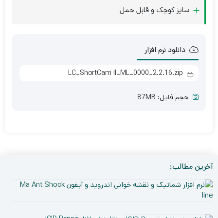
سایز کوچک و قابل حمل
دانلود نرم افزار
LC_ShortCam II_ML_0000_2.2.16.zip
حجم فایل: 87MB
آخرین مطالب:
نر
افز
۵
شم
دی
و