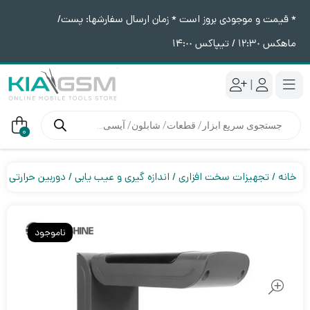
* قیمت و موجودی بروز است * زمان ارسال سفارشها: پست/
ماهکس ١٢:٣٠ / تیپاکس ١۴:٠٠
|
جستجوی
محصولات
0
خانه
تجهیزات سخت افزاری
اندازه گیری و عیب یابی
دوربین حرارتی
ناموجود