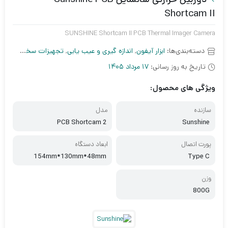
Shortcam II
SUNSHINE Shortcam II PCB Thermal Imager Camera
دسته‌بندی‌ها:
ابزار آیفون
,
اندازه گیری و عیب یابی
,
تجهیزات سخت افزاری
,
تاریخ به روز رسانی:
17 مرداد 1405
ویژگی های محصول:
سازنده
مدل
PCB Shortcam 2
Sunshine
پورت اتصال
ابعاد دستگاه
154mm*130mm*48mm
Type C
وزن
800G