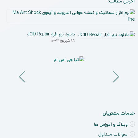
آخرین مطالب:
نر
افز
۵
شم
دی
و
دانلود نرم افزار JCID Repair
۰۳
نق
۱۸ شهریور ۱۴۰۳
خو
ان
و
آی
a
nt
ck
ne
خدمات مشتریان
وبلاگ و آموزش ها
سوالات متداول