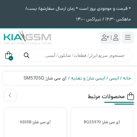
* قیمت و موجودی بروز است * زمان ارسال سفارشها: پست/
ماهکس ١٢:٣٠ / تیپاکس ١۴:٠٠
|
جستجوی
محصولات
0
خانه
آیسی
آیسی شارژ و تغذیه
آی سی شارژ SM5705Q
محصولات مرتبط
آی سی شارژ BQ25970
آی سی شارژ 6335B