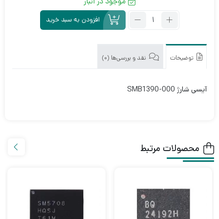
موجود در انبار
تعداد:
افزودن به سبد خرید
آی
سی
شارژ
SMB1390-
توضیحات
نقد و بررسی‌ها (0)
000
آیسی شارژ SMB1390-000
محصولات مرتبط