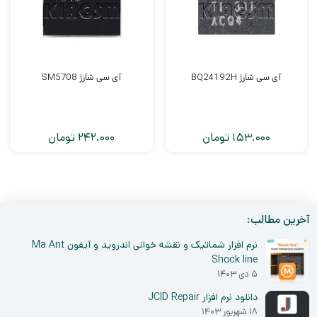
آی سی شارژ BQ24192H
آی سی شارژ SM5708
153.000
تومان
242.000
تومان
آخرین مطالب:
نرم افزار شماتیک و نقشه خوانی اندروید و آیفون Ma Ant
Shock line
۵ دی ۱۴۰۳
دانلود نرم افزار JCID Repair
۱۸ شهریور ۱۴۰۳