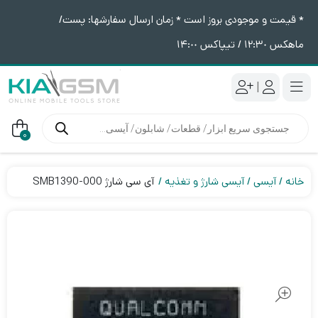
* قیمت و موجودی بروز است * زمان ارسال سفارشها: پست/
ماهکس ١٢:٣٠ / تیپاکس ١۴:٠٠
|
جستجوی
محصولات
0
خانه
آیسی
آیسی شارژ و تغذیه
آی سی شارژ SMB1390-000