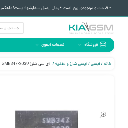
* قیمت و موجودی بروز است * زمان ارسال سفارشها: پست/ماهکس ١٢:٣٠ / تیپاکس ۴:٠٠
جستجوی
محصولات
فروشگاه
قطعات آیفون
آیفون 6
ابزار لحیم کاری
خانه
آیسی
آیسی شارژ و تغذیه
آی سی شارژ SMB347-2039