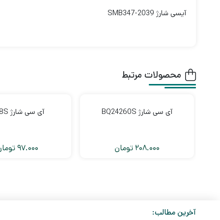
آیسی شارژ SMB347-2039
محصولات مرتبط
آی سی شارژ BQ24260S
آی سی شارژ 358S
208.000
تومان
97.000
تومان
آخرین مطالب: