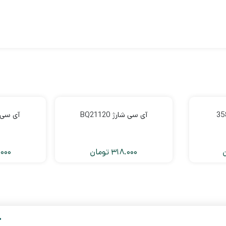
آی سی شارژ BQ21120
آی سی شارژ
318.000
تومان
000
خ