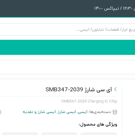
١
هیتر | هویه
قطعات آیفون 6
پری هیتر
قطعات آیفون 6Plus
ن
ق
آی سی شارژ SMB347-2039
SMB347-2039 Charging IC Chip
دسته‌بندی‌ها:
آیسی
,
آیسی شارژ
,
آیسی شارژ و تغذیه
ویژگی های محصول: