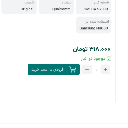
شماره فنی
سازنده
کیفیت
Original
Qualcomm
SMB347-2039
استفاده شده در
Samsung N8000
318.000
تومان
موجود در انبار
تعداد:
افزودن به سبد خرید
آی
سی
شارژ
SMB347-
2039