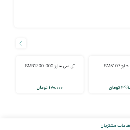
 SM5107
آی سی شارژ SMB1390-000
399.
تومان
170.000
تومان
دمات مشتریان