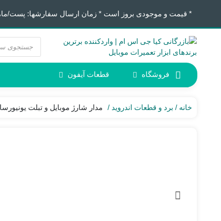
* قیمت و موجودی بروز است * زمان ارسال سفارشها: پست/ماهکس ١٢:٣٠ / تیپاکس
جستجوی
محصولات
فروشگاه
قطعات آیفون
آیفون 6
ابزار لحیم کاری
خانه
برد و قطعات اندروید
مدار شارژ موبایل و تبلت یونیورسا