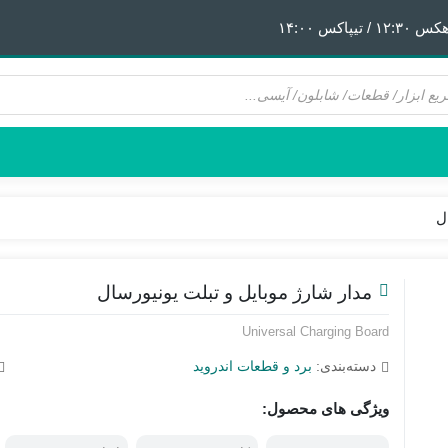
 ١۴:٠٠
ل
هیتر | هویه
قطعات آیفون 6
پری هیتر
قطعات آیفون 6Plus
ن
ق
مدار شارژ موبایل و تبلت یونیورسال
Universal Charging Board
دسته‌بندی:
برد و قطعات اندروید
ویژگی های محصول: