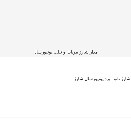
مدار شارژ موبایل و تبلت یونیورسال
شارژ نانو | برد یونیورسال شارژ