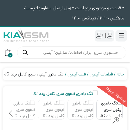
* قیمت و موجودی بروز است * زمان ارسال سفارشها: پست/
ماهکس ١٢:٣٠ / تیپاکس ١۴:٠٠
|
جستجوی
محصولات
0
خانه
قطعات آیفون
فلت آیفون
تگ باتری آیفون سری کامل برند JC
پیشنهاد ویژه!