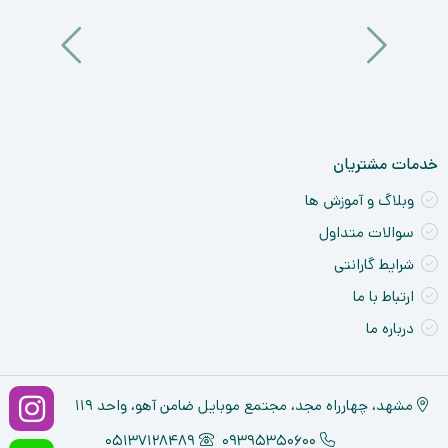
آی
a
nt
ck
ne
خدمات مشتریان
وبلاگ و آموزش ها
سوالات متداول
شرایط گارانتی
ارتباط با ما
درباره ما
مشهد، چهارراه مجد، مجتمع موبایل ضامن آهو، واحد ۱۱۹
05137128489
09395350600