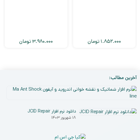
1.852.000
تومان
3.980.000
تومان
آخرین مطالب:
نر
افز
۵
شم
دی
و
دانلود نرم افزار JCID Repair
۰۳
نق
۱۸ شهریور ۱۴۰۳
خو
ان
و