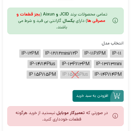
تمامی محصولات برند
JCID و Aixun
(
بجز قطعات و
مصرفی ها
) دارای
یکسال
گارانتی بی قید و شرط می
باشند.
انتخاب مدل
IP-12PM
IP-12/12mini/12P
IP-11P/PM
IP-11
IP-14/14Plus
IP-13P/13PM
IP-13/13mini
IP 15P/15PM
IP 15/15Plus
IP-14P/14PM
افزودن به سبد خرید
در صورتی که
تعمیرکار موبایل
نیستید از خرید هرگونه
قطعات خودداری کنید.