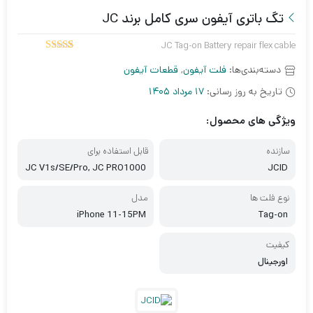
تگ باتری آیفون سری کامل برند JC
JC Tag-on Battery repair flex cable
5.00
1
امتیاز
دسته‌بندی‌ها:
فلت آیفون
,
قطعات آیفون
از 5 امتیاز
مشتری
تاریخ به روز رسانی:
17 مرداد 1405
ویژگی های محصول:
سازنده
قابل استفاده برای
JC V1s/SE/Pro, JC PRO1000
JCID
S
نوع فلت ها
مدل
iPhone 11-15PM
Tag-on
کیفیت
اورجینال