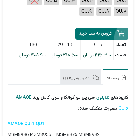
QU:6
QU:5
QU:4
QU:3
QU:2
QU:1
QU:9
QU:8
QU:7
افزودن به سبد خرید
تعداد
5 - 9
10 - 29
30+
قیمت
426.300
تومان
417.600
تومان
408.900
تومان
توضیحات
نقد و بررسی‌ها (2)
کاربردهای
شابلون
سی پی یو کوالکام سری کامل برند
AMAOE
QU:x
بصورت تفکیک شده:
AMAOE QU:1 QU1
MSM8996 MSM8956 = MSM8976 MSM8992