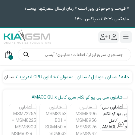
* قیمت و موجودی بروز است * زمان ارسال سفارشها: پست/
ماهکس ١٢:٣٠ / تیپاکس ١۴:٠٠
|
جستجوی
محصولات
0
خانه
شابلون موبایل
شابلون معمولی
شابلون CPU اندروید
شابلون سی 