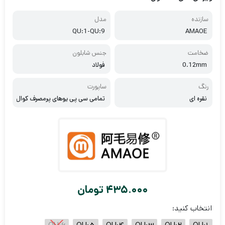
سازنده
مدل
QU:1-QU:9
AMAOE
ضخامت
جنس شابلون
0.12mm
فولاد
رنگ
ساپورت
نقره ای
تمامی سی پی یوهای پرمصرف کوال
کام
435.000
تومان
انتخاب کنید: