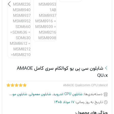
شابلون سی پی یو کوالکام سری کامل AMAOE
QU:x
AMAOE Qualcomm CPU stencil
5.00
2
امتیاز
دسته‌بندی‌ها:
شابلون CPU اندروید
,
شابلون معمولی
,
شابلون موبایل
از 5 امتیاز
مشتری
تاریخ به روز رسانی:
17 مرداد 1405
ویژگی های محصول: