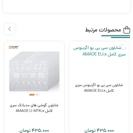
محصولات مرتبط
شابلون سی پی یو اگزینوس سری
کامل AMAOE EU:x
شابلون گوشی های مدیاتک سری
کامل AMAOE U-MTK:x
435.000
تومان
435.000
تومان