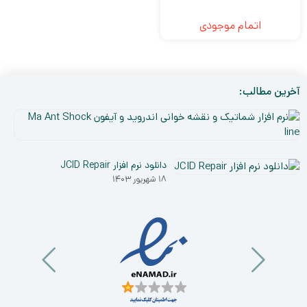
اتمام موجودی
آخرین مطالب:
نر
افز
۵
شم
دی
و
دانلود نرم افزار JCID Repair
۰۳
نق
۱۸ شهریور ۱۴۰۳
خو
ان
و
آی
a
nt
ck
ne