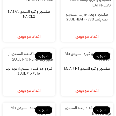
S
فیکسچر و گیره السیدی NASAN
فیکسچر و پرس حرارتی السیدی و
NA-CL2
ی
درب پشت 2UUL HEATPRESS
ون
اتمام موجودی
اتمام موجودی
435
تومان
ام
ناموجود
ناموجود
ن
400
تومان
فیکسچر و گیره السیدی Ma Ant H4
گیره و جداکننده السیدی از فریم برند
AM
2UUL Pro Puller
Wex
ن
اتمام موجودی
اتمام موجودی
ام)
ناموجود
ناموجود