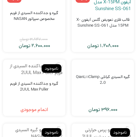
گیره و جداکننده السیدی از فریم
مخصوص سپراتور NASAN
قالب فلزی تعویض گلس آیفون X-
15PM مدل Sunshine SS-061
3.847.000
تومان
1.208.000
تومان
2.600.000
تومان
قیمت
قیمت
فعلی:
اصلی:
3.847.000
2.600.000
ناموجود
تومان
تومان.
بود.
گیره السیدی کیانلی QianLi iClamp
2.0
گیره و جداکننده السیدی از فریم
2UUL Max Puller
ون
396.000
تومان
اتمام موجودی
ونگ
435
تومان
ناموجود
ناموجود
AM