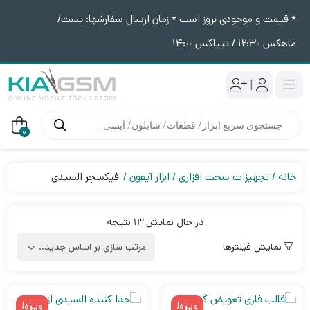
* قیمت و موجودی بروز است * زمان ارسال سفارشها: پست/
ماهکس ١٢:٣٠ / تیپاکس ١۴:٠٠
|
جستجوی
محصولات
0
خانه
تجهیزات سخت افزاری
ابزار آیفون
فیکسچر السیدی
Sorted
در حال نمایش 13 نتیجه
by
نمایش فیلترها
latest
ویژه!
ویژه!