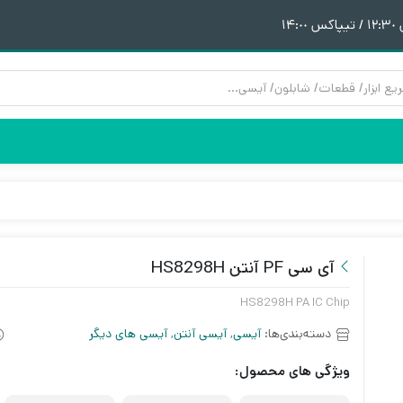
١
هیتر | هویه
قطعات آیفون 6
پری هیتر
قطعات آیفون 6Plus
ن
ق
آی سی PF آنتن HS8298H
HS8298H PA IC Chip
دسته‌بندی‌ها:
آیسی
,
آیسی آنتن
,
آیسی های دیگر
ویژگی های محصول: