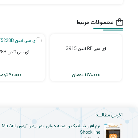
محصولات مرتبط
آی سی RF آنتن S915
آی سی آنتن RF5228B
128.000
تومان
90.000
توما
آخرین مطالب:
نرم افزار شماتیک و نقشه خوانی اندروید و آیفون Ma Ant
Shock line