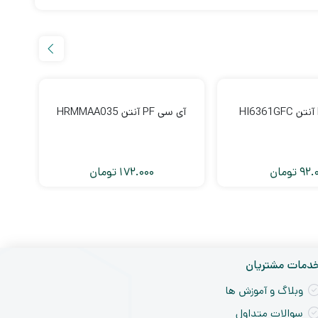
آی سی PF آنتن HRMMAA035
آی سی F
92.
تومان
172.000
تومان
دمات مشتریان
وبلاگ و آموزش ها
سوالات متداول