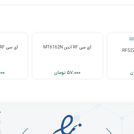
آی سی RF آنتن MT6162N
آی سی RF آنتن HI6361GFC
ن
57.000
تومان
000
خ