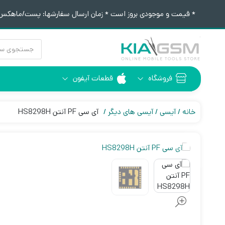
* قیمت و موجودی بروز است * زمان ارسال سفارشها: پست/ماهکس ١٢:٣٠ / تیپاکس ۴:٠٠
جستجوی
محصولات
فروشگاه
قطعات آیفون
آیفون 6
ابزار لحیم کاری
خانه
آیسی
آیسی های دیگر
آی سی PF آنتن HS8298H