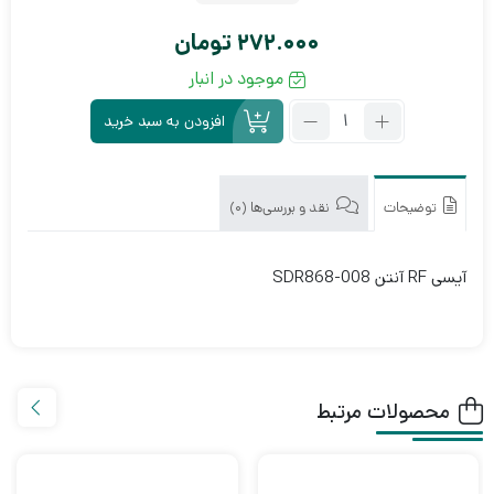
272.000
تومان
موجود در انبار
تعداد:
افزودن به سبد خرید
آی
سی
RF
آنتن
توضیحات
نقد و بررسی‌ها (0)
SDR868-
008
آیسی RF آنتن SDR868-008
محصولات مرتبط