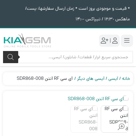
* قیمت و موجودی بروز است * زمان ارسال سفارشها: پست/
ماهکس ١٢:٣٠ / تیپاکس ١۴:٠٠
|
جستجوی
محصولات
خانه
آیسی
آیسی های دیگر
آی سی RF آنتن SDR868-008