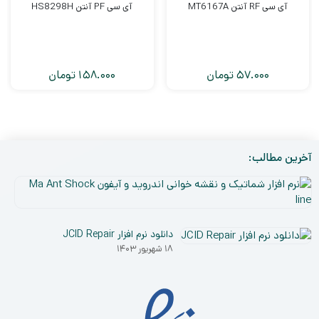
آی سی RF آنتن MT6167A
آی سی PF آنتن HS8298H
57.000
تومان
158.000
تومان
آخرین مطالب:
نر
افز
۵
شم
دی
و
دانلود نرم افزار JCID Repair
۰۳
نق
۱۸ شهریور ۱۴۰۳
خو
ان
و
آی
a