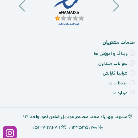
nt
ck
ne
خدمات مشتریان
وبلاگ و آموزش ها
سوالات متداول
شرایط گارانتی
ارتباط با ما
درباره ما
مشهد، چهارراه مجد، مجتمع موبایل ضامن آهو، واحد ۱۱۹
05137128489
09395350600