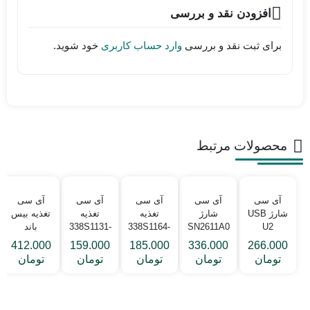
افزودن نقد و بررسی
برای ثبت نقد و بررسی
وارد حساب کاربری
خود شوید.
محصولات مرتبط
آی سی
آی سی
آی سی
آی سی
آی سی
شارژ USB
شارژ
تغذیه
تغذیه
تغذیه بیس
U2
SN2611A0
338S1164-
338S1131-
باند
1608A1
آیفون
B2 آیفون
B2 آیفون
PMD9645
412.000
159.000
185.000
336.000
266.000
آیفون 5
سری 11 و
5C
5
آیفون 7
تومان
تومان
تومان
تومان
تومان
12