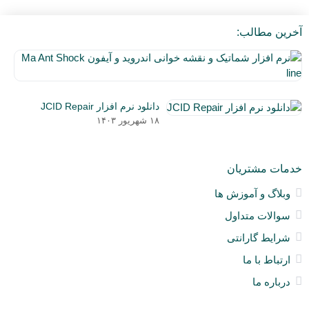
آخرین مطالب:
نر
اف
۵
شم
دی
و
دانلود نرم افزار JCID Repair
۰۳
نق
۱۸ شهریور ۱۴۰۳
خو
ان
و
خدمات مشتریان
آی
a
وبلاگ و آموزش ها
nt
سوالات متداول
ck
ne
شرایط گارانتی
ارتباط با ما
درباره ما