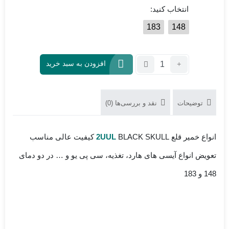
انتخاب کنید:
183
148
تعداد:
افزودن به سبد خرید
خمیر
قلع
2UUL
توضیحات
نقد و بررسی‌ها (0)
BLACK
SKULL
انواع خمیر قلع
2UUL
BLACK SKULL کیفیت عالی مناسب
تعویض انواع آیسی های هارد، تغذیه، سی پی یو و … در دو دمای
148 و 183