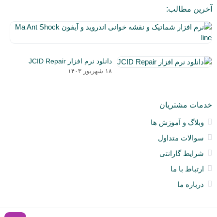
آخرین مطالب:
نر
اف
۵
شم
دی
و
دانلود نرم افزار JCID Repair
۰۳
نق
۱۸ شهریور ۱۴۰۳
خو
ان
و
خدمات مشتریان
آی
a
وبلاگ و آموزش ها
nt
سوالات متداول
ck
ne
شرایط گارانتی
ارتباط با ما
درباره ما