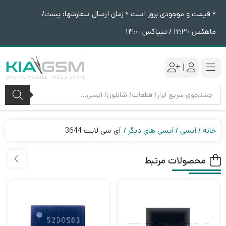
* قیمت و موجودی بروز است * زمان ارسال سفارشها: پست/
ماهکس ١٢:٣٠ / تیپاکس ١۴:٠٠
|
جستجوی
محصولات
خانه
آیسی
آیسی های دیگر
آی سی لایت 3644
محصولات مرتبط