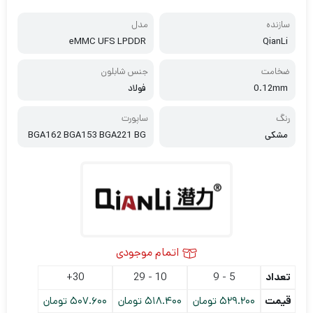
سازنده
مدل
eMMC UFS LPDDR
QianLi
ضخامت
جنس شابلون
0.12mm
فولاد
رنگ
ساپورت
مشکی
BGA162 BGA153 BGA221 BG
A254 LPDDR
اتمام موجودی
تعداد
5 - 9
10 - 29
30+
قیمت
529.200
تومان
518.400
تومان
507.600
تومان