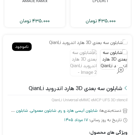
AMAOE RAM:x
LPDDR:1
435.000
تومان
435.000
تومان
ناموجود
شابلون سه بعدی 3D هارد اندروید QianLi
QianLi Universal eMMC eMCP UFS 3D stencil
دسته‌بندی‌ها:
شابلون آیسی هارد و رم
,
شابلون معمولی
,
شابلون موبایل
تاریخ به روز رسانی:
17 مرداد 1405
ویژگی های محصول: