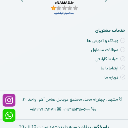
خدمات مشتریان
وبلاگ و آموزش ها
سوالات متداول
شرایط گارانتی
ارتباط با ما
درباره ما
مشهد، چهارراه مجد، مجتمع موبایل ضامن آهو، واحد ۱۱۹
05137128489
09395350600
پاسخگویی تلفنی
: شنبه تا پنجشنبه ساعت 10 الی 20