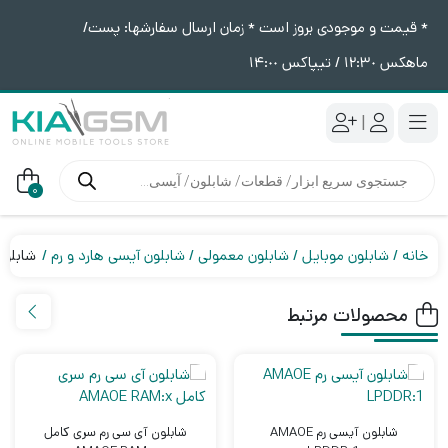
* قیمت و موجودی بروز است * زمان ارسال سفارشها: پست/
ماهکس ١٢:٣٠ / تیپاکس ١۴:٠٠
|
جستجوی
محصولات
0
خانه
شابلون موبایل
شابلون معمولی
شابلون آیسی هارد و رم
شابلون سه بعد
محصولات مرتبط
شابلون آیسی رم AMAOE
شابلون آی سی رم سری کامل