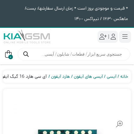
* قیمت و موجودی بروز است * زمان ارسال سفارشها: پست/
ماهکس ١٢:٣٠ / تیپاکس ١۴:٠٠
|
جستجوی
محصولات
0
خانه
آیسی
آیسی های آیفون
هارد آیفون
آی سی هارد 16 گیگ آیفون 5s تا 6Plus