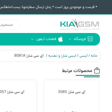
* قیمت و موجودی بروز است * زمان ارسال سفارشها: پست/ماهکس ١٢:٣٠ / تیپاکس ۴:٠٠
جستجوی
محصولات
فروشگاه
قطعات آیفون
آیفون 6
ابزار لحیم کاری
خانه
آیسی
آیسی شارژ و تغذیه
آی سی شارژ 8081A
محصولات مرتبط
آی سی شارژ 358S
آی سی شارژ SMB1357