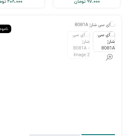
97.000
تومان
208.000
توم
ناموج