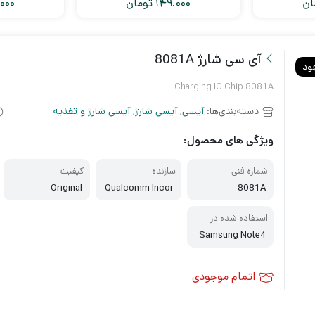
ان
149.000
تومان
000
آی سی شارژ 8081A
ود
Charging IC Chip 8081A
دسته‌بندی‌ها:
آیسی
,
آیسی شارژ
,
آیسی شارژ و تغذیه
ویژگی های محصول:
شماره فنی
سازنده
کیفیت
Original
Qualcomm Incor
8081A
porated
استفاده شده در
Samsung Note4
اتمام موجودی