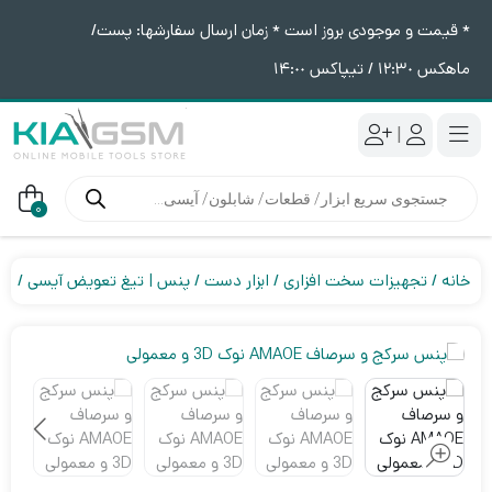
* قیمت و موجودی بروز است * زمان ارسال سفارشها: پست/
ماهکس ١٢:٣٠ / تیپاکس ١۴:٠٠
|
جستجوی
محصولات
0
خانه
تجهیزات سخت افزاری
ابزار دست
پنس | تیغ تعویض آیسی
پنس