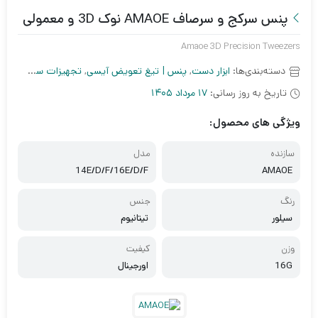
پنس سرکج و سرصاف AMAOE نوک 3D و معمولی
Amaoe 3D Precision Tweezers
دسته‌بندی‌ها:
ابزار دست
,
پنس | تیغ تعویض آیسی
,
تجهیزات سخت افزاری
تاریخ به روز رسانی:
17 مرداد 1405
ویژگی های محصول:
سازنده
مدل
14E/D/F/16E/D/F
AMAOE
رنگ
جنس
سیلور
تیتانیوم
وزن
کیفیت
16G
اورجینال