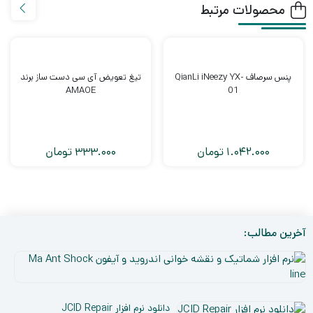
محصولات مرتبط
پنس سرصاف QianLi iNeezy YX-
تیغ تعویض آی سی دست ساز برند
AMAOE
01
1.042.000
تومان
333.000
تومان
آخرین مطالب:
نر
افز
۵
شم
دی
و
دانلود نرم افزار JCID Repair