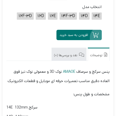
انتخاب مدل
16F-3D
16D
16E
14F-3D
14D
14E
افزودن به سبد خرید
توضیحات
نقد و بررسی‌ها (0)
پنس سرکج و سرصاف
AMAOE
نوک 3D و معمولی نوک تیز فوق
العاده دقیق مناسب تعمیرات حرفه ای موبایل و قطعات الکترونیک
مشخصات و طول پنس:
14E 132mm سرکج