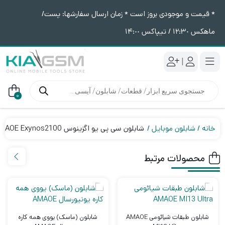
* قیمت و موجودی بروز است * زمان ارسال سفارشها: پست/
ماهکس ١٢:٣٠ / تیپاکس ١۴:٠٠
|
جستجوی
محصولات
0
خانه
شابلون موبایل
شابلون سی پی یو اگزینوس AMAOE Exynos2100
محصولات مرتبط
شابلون طبقات شیائومی AMAOE
شابلون (ماسک) یووی همه کاره