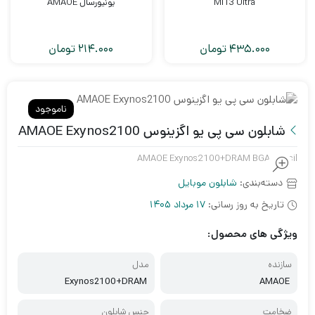
MI13 Ultra
یونیورسال AMAOE
435.000
تومان
214.000
تومان
ناموجود
شابلون سی پی یو اگزینوس AMAOE Exynos2100
AMAOE Exynos2100+DRAM BGA stencil
دسته‌بندی:
شابلون موبایل
تاریخ به روز رسانی:
17 مرداد 1405
ویژگی های محصول:
سازنده
مدل
Exynos2100+DRAM
AMAOE
ضخامت
جنس شابلون