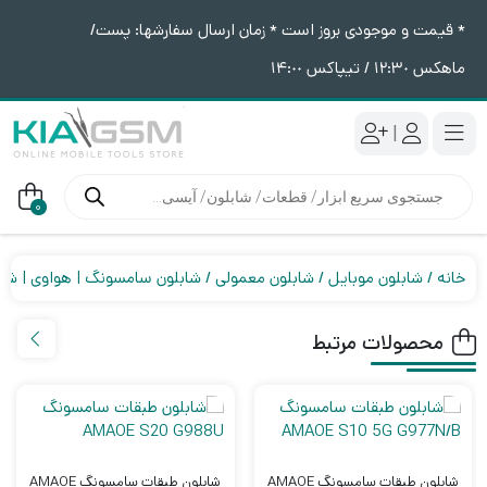
* قیمت و موجودی بروز است * زمان ارسال سفارشها: پست/
ماهکس ١٢:٣٠ / تیپاکس ١۴:٠٠
|
جستجوی
محصولات
0
خانه
شابلون موبایل
شابلون معمولی
شابلون سامسونگ | هواوی | شی
محصولات مرتبط
شابلون طبقات سامسونگ AMAOE
شابلون طبقات سامسونگ AMAOE