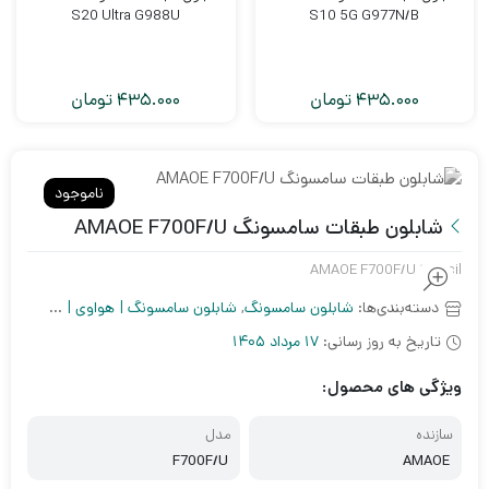
S20 Ultra G988U
S10 5G G977N/B
435.000
تومان
435.000
تومان
ناموجود
شابلون طبقات سامسونگ AMAOE F700F/U
AMAOE F700F/U Stencil
دسته‌بندی‌ها:
شابلون سامسونگ
,
شابلون سامسونگ | هواوی | شیائومی
,
ش
تاریخ به روز رسانی:
17 مرداد 1405
ویژگی های محصول:
سازنده
مدل
F700F/U
AMAOE