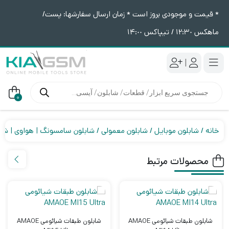
* قیمت و موجودی بروز است * زمان ارسال سفارشها: پست/
ماهکس ١٢:٣٠ / تیپاکس ١۴:٠٠
|
جستجوی
محصولات
0
خانه
شابلون موبایل
شابلون معمولی
شابلون سامسونگ | هواوی | شی
محصولات مرتبط
شابلون طبقات شیائومی AMAOE
شابلون طبقات شیائومی AMAOE