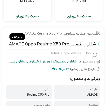
MI15 Ultra
MI14 Ultra
435.000
تومان
435.000
تومان
ناموجود
شابلون طبقات AMAOE Oppo Realme X50 Pro
AMAOE Oppo Realme X50 Pro stencil
دسته‌بندی‌ها:
شابلون سامسونگ | هواوی | شیائومی
,
شابلون شیائومی
,
شا
تاریخ به روز رسانی:
17 مرداد 1405
ویژگی های محصول:
سازنده
مدل
Realme X50 Pro
AMAOE
ضخامت
جنس شابلون