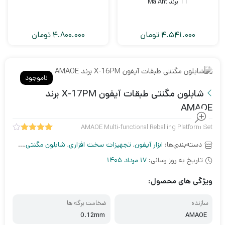
11 برند Ma Ant
4.541.000
تومان
4.800.000
تومان
ناموجود
شابلون مگنتی طبقات آیفون X-17PM برند
AMAOE
AMAOE Multi-functional Reballing Platform Set
1
امتیاز
دسته‌بندی‌ها:
ابزار آیفون
,
تجهیزات سخت افزاری
,
شابلون مگنتی
,
شابلون 
4.00
از
5 امتیاز
تاریخ به روز رسانی:
17 مرداد 1405
مشتری
ویژگی های محصول:
سازنده
ضخامت برگه ها
0.12mm
AMAOE