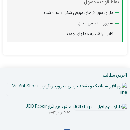
نقاط قوت محصول:
دارای سوراخ های مربعی شکل و cnc شده
ساپورت تمامی مدلها
قابل ارتقاء به مدلهای جدید
آخرین مطالب:
نر
افز
۵
شم
دی
و
دانلود نرم افزار JCID Repair
۰۳
نق
۱۸ شهریور ۱۴۰۳
خو
ان
و