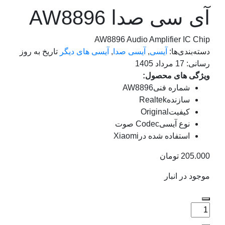
آی سی صدا AW8896
AW8896 Audio Amplifier IC Chip
دسته‌بندی‌ها:
آیسی
,
آیسی صدا
,
آیسی های دیگر
تاریخ به روز
رسانی:
17 مرداد 1405
ویژگی های محصول:
شماره فنی
AW8896
سازنده
Realtek
کیفیت
Original
نوع آیسی
Codec صوت
استفاده شده در
Xiaomi
205.000
تومان
موجود در انبار
تعداد:
آی