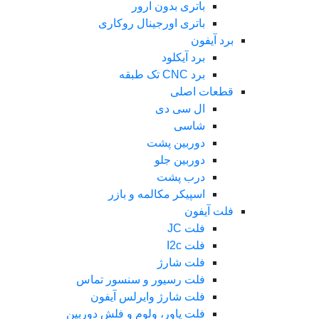
باتری بدون ارور
باتری اورجینال روکاری
برد آیفون
برد آیکلود
برد CNC تک طبقه
قطعات اصلی
ال سی دی
شاسی
دوربین پشت
دوربین جلو
درب پشت
اسپیکر مکالمه و بازر
فلت آیفون
فلت JC
فلت I2c
فلت شارژ
فلت رسیور و سنسور تماس
فلت شارژ وایرلس آیفون
فلت پاور، ولوم و فلش دوربین