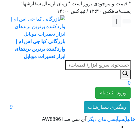
* قیمت و موجودی بروز است * زمان ارسال سفارشها:
پست/ماهکس ١٢:٣٠ / تیپاکس ١۴:٠٠
|
بازرگانی کیا جی اس ام |
واردکننده برترین برندهای
ابزار تعمیرات موبایل
جستجوی
محصولات
0
ورود | ثبت‌نام
رهگیری سفارشات
0
خانه
آیسی
آیسی های دیگر
آی سی صدا AW8896