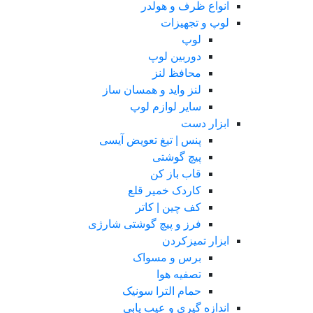
انواع ظرف و هولدر
لوپ و تجهیزات
لوپ
دوربین لوپ
محافظ لنز
لنز واید و همسان ساز
سایر لوازم لوپ
ابزار دست
پنس | تیغ تعویض آیسی
پیچ گوشتی
قاب باز کن
کاردک خمیر قلع
کف چین | کاتر
فرز و پیچ گوشتی شارژی
ابزار تمیزکردن
برس و مسواک
تصفیه هوا
حمام الترا سونیک
اندازه گیری و عیب یابی