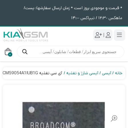
* قیمت و موجودی بروز است * زمان ارسال سفارشها: پست/
ماهکس ١٢:٣٠ / تیپاکس ١۴:٠٠
|
جستجوی
محصولات
0
خانه
آیسی
آیسی شارژ و تغذیه
آی سی تغذیه BCM59054A1IUB1G