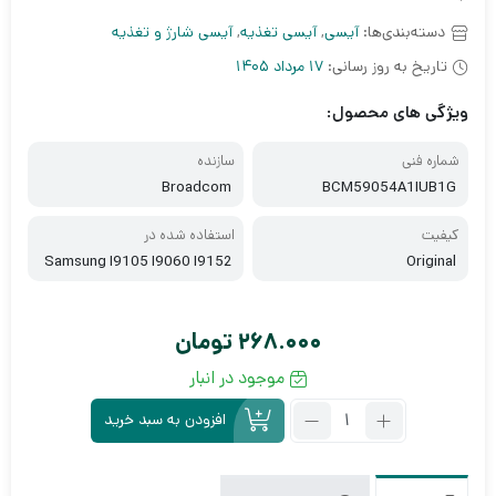
دسته‌بندی‌ها:
آیسی
,
آیسی تغذیه
,
آیسی شارژ و تغذیه
تاریخ به روز رسانی:
17 مرداد 1405
ویژگی های محصول:
شماره فنی
سازنده
Broadcom
BCM59054A1IUB1G
کیفیت
استفاده شده در
Samsung I9105 I9060 I9152
Original
HTC D601
268.000
تومان
موجود در انبار
تعداد:
افزودن به سبد خرید
آی
سی
تغذیه