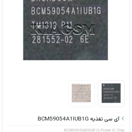
آی سی تغذیه BCM59054A1IUB1G
BCM59056B0IUB1G Power IC Chip