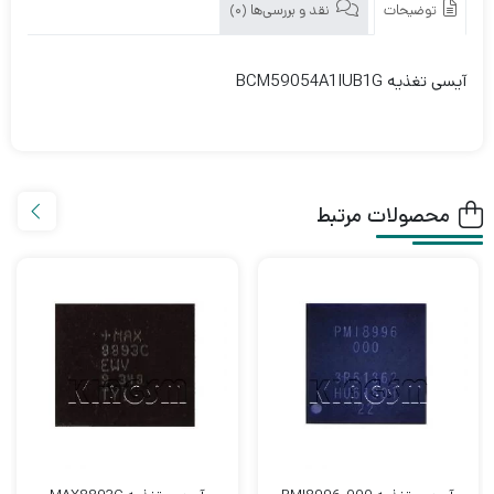
BCM59054A1IUB1G
توضیحات
نقد و بررسی‌ها (0)
آیسی تغذیه BCM59054A1IUB1G
محصولات مرتبط