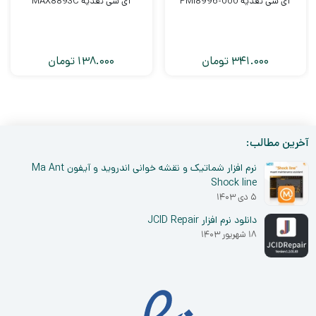
آی سی تغذیه PMI8996-000
آی سی تغذیه MAX8893C
341.000
تومان
138.000
تومان
آخرین مطالب:
نرم افزار شماتیک و نقشه خوانی اندروید و آیفون Ma Ant
Shock line
۵ دی ۱۴۰۳
دانلود نرم افزار JCID Repair
۱۸ شهریور ۱۴۰۳